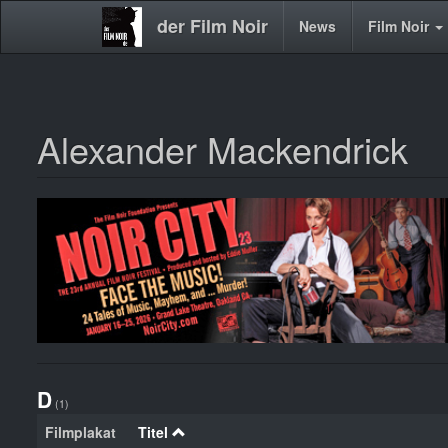
der Film Noir
Main
News
Film Noir
navigation
Alexander Mackendrick
Direkt
zum
Inhalt
D
(1)
Filmplakat
Titel