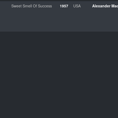
d
Sweet Smell Of Success
1957
USA
Alexander Ma