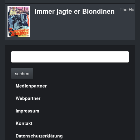
Immer jagte er Blondinen
The Huma
suchen
Medienpartner
Menülinks
rechte
Webpartner
Seite
Impressum
Kontakt
Datenschutzerklärung