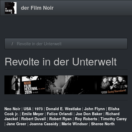
der Film Noir
Direkt
Revolte in der Unterwelt
zum
Inhalt
Revolte in der Unterwelt
Neo Noir
|
USA
|
1973
|
Donald E. Westlake
|
John Flynn
|
Elisha
Cook jr.
|
Emile Meyer
|
Felice Orlandi
|
Joe Don Baker
|
Richard
Jaeckel
|
Robert Duvall
|
Robert Ryan
|
Roy Roberts
|
Timothy Carey
|
Jane Greer
|
Joanna Cassidy
|
Marie Windsor
|
Sheree North