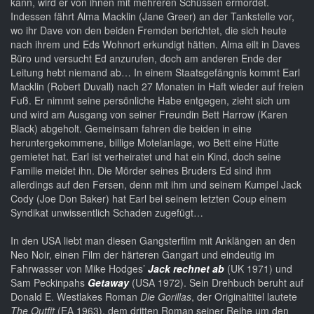
kann, wird er von ihnen mit mehreren Schüssen ermordet.
Indessen fährt Alma Macklin (Jane Greer) an der Tankstelle vor,
wo ihr Dave von den beiden Fremden berichtet, die sich heute
nach ihrem und Eds Wohnort erkundigt hätten. Alma eilt in Daves
Büro und versucht Ed anzurufen, doch am anderen Ende der
Leitung hebt niemand ab… In einem Staatsgefängnis kommt Earl
Macklin (Robert Duvall) nach 27 Monaten in Haft wieder auf freien
Fuß. Er nimmt seine persönliche Habe entgegen, zieht sich um
und wird am Ausgang von seiner Freundin Bett Harrow (Karen
Black) abgeholt. Gemeinsam fahren die beiden in eine
heruntergekommene, billige Motelanlage, wo Bett eine Hütte
gemietet hat. Earl ist verheiratet und hat ein Kind, doch seine
Familie meidet ihn. Die Mörder seines Bruders Ed sind ihm
allerdings auf den Fersen, denn mit ihm und seinem Kumpel Jack
Cody (Joe Don Baker) hat Earl bei seinem letzten Coup einem
Syndikat unwissentlich Schaden zugefügt…
In den USA liebt man diesen Gangsterfilm mit Anklängen an den
Neo Noir, einen Film der härteren Gangart und eindeutig im
Fahrwasser von Mike Hodges’
Jack rechnet ab
(UK 1971) und
Sam Peckinpahs
Getaway
(USA 1972). Sein Drehbuch beruht auf
Donald E. Westlakes Roman
Die Gorillas
, der Originaltitel lautete
The Outfit
(EA 1963), dem dritten Roman seiner Reihe um den