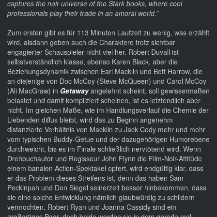
captures the noir universe of the Stark books, where cool
professionals play their trade in an amoral world.”
Zum ersten gibt es für 113 Minuten Laufzeit zu wenig, was erzählt
wird, alsdann geben auch die Charaktere trotz sichtbar
engagierter Schauspieler nicht viel her. Robert Duvall ist
selbstverständlich klasse, ebenso Karen Black, aber die
Beziehungsdynamik zwischen Earl Macklin und Bett Harrow, die
an diejenige von Doc McCoy (Steve McQueen) und Carol McCoy
(Ali MacGraw) in
Getaway
angelehnt scheint, soll gewissermaßen
belastet und damit kompliziert scheinen, ist es letztendlich aber
nicht. Im gleichen Maße, wie im Handlungsverlauf die Chemie der
Liebenden diffus bleibt, wird das zu Beginn angenehm
distanzierte Verhältnis von Macklin zu Jack Cody mehr und mehr
vom typischen Buddy-Getue und der dazugehörigen Humorebene
durchweicht, bis es im Finale schließlich nervtötend wird. Wenn
Drehbuchautor und Regisseur John Flynn die Film-Noir-Attitüde
einem banalen Action-Spektakel opfert, wird endgültig klar, dass
er das Problem dieses Streifens ist, denn das haben Sam
Peckinpah und Don Siegel seinerzeit besser hinbekommen, dass
sie eine solche Entwicklung nämlich glaubwürdig zu schildern
vermochten. Robert Ryan und Joanna Cassidy sind ein
großartiges Paar, doch beide werden sie in dem gerade mal