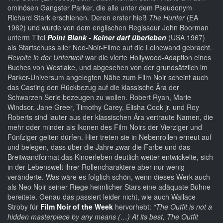
ominösen Gangster Parker, die alle unter dem Pseudonym
Richard Stark erschienen. Deren erster hieß
The Hunter
(EA
1962) und wurde von dem englischen Regisseur John Boorman
unterm Titel
Point Blank - Keiner darf überleben
(USA 1967)
als Startschuss aller Neo-Noir-Filme auf die Leinewand gebracht.
Revolte in der Unterwelt
war die vierte Hollywood-Adaption eines
Buches von Westlake, und abgesehen von der grundsätzlich im
Parker-Universum angelegten Nähe zum Film Noir scheint auch
das Casting den Rückbezug auf die klassische Ära der
Schwarzen Serie bezeugen zu wollen. Robert Ryan, Marie
Windsor, Jane Greer, Timothy Carey, Elisha Cook jr. und Roy
Roberts sind lauter aus der klassischen Ära vertraute Namen, die
mehr oder minder als Ikonen des Film Noirs der Vierziger und
Fünfziger gelten dürfen. Hier treten sie in Nebenrollen erneut auf
und belegen, dass über die Jahre zwar die Farbe und das
Breitwandformat das Kinoerleben deutlich weiter entwickelte, sich
in der Lebenswelt ihrer Rollencharaktere aber nur wenig
veränderte. Was wäre es folglich schön, wenn dieses Werk auch
als Neo Noir seiner Riege heimlicher Stars eine adäquate Bühne
bereitete. Genau das passiert leider nicht, wie auch Wallace
Stroby für
Film Noir of the Week
hervorhebt:
“The Outfit
is not a
hidden masterpiece by any means (…) At its best, The Outfit