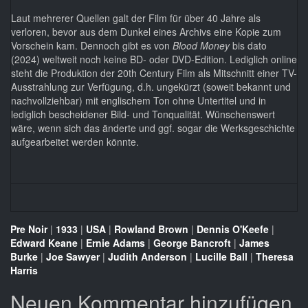
Laut mehrerer Quellen galt der Film für über 40 Jahre als
verloren, bevor aus dem Dunkel eines Archivs eine Kopie zum
Vorschein kam. Dennoch gibt es von
Blood Money
bis dato
(2024) weltweit noch keine BD- oder DVD-Edition. Lediglich online
steht die Produktion der 20th Century Film als Mitschnitt einer TV-
Ausstrahlung zur Verfügung, d.h. ungekürzt (soweit bekannt und
nachvollziehbar) mit englischem Ton ohne Untertitel und in
lediglich bescheidener Bild- und Tonqualität. Wünschenswert
wäre, wenn sich das änderte und ggf. sogar die Werksgeschichte
aufgearbeitet werden könnte.
Pre Noir
|
1933
|
USA
|
Rowland Brown
|
Dennis O'Keefe
|
Edward Keane
|
Ernie Adams
|
George Bancroft
|
James
Burke
|
Joe Sawyer
|
Judith Anderson
|
Lucille Ball
|
Theresa
Harris
Neuen Kommentar hinzufügen