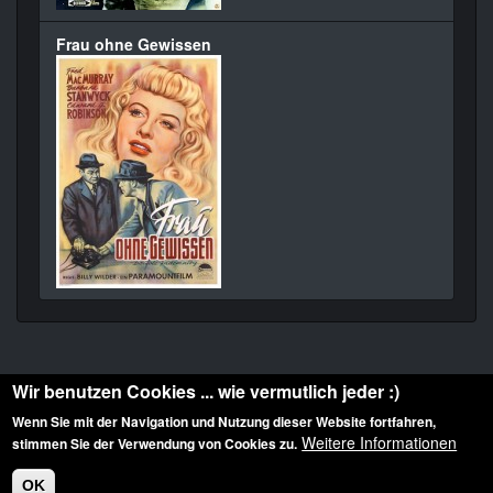
Frau ohne Gewissen
Wir benutzen Cookies ... wie vermutlich jeder :)
Wenn Sie mit der Navigation und Nutzung dieser Website fortfahren,
Weitere Informationen
stimmen Sie der Verwendung von Cookies zu.
Diese Website ist urheberrechtlich geschützt: © 2010-2026 der Film Noir de. Alle
Rechte vorbehalten.
OK