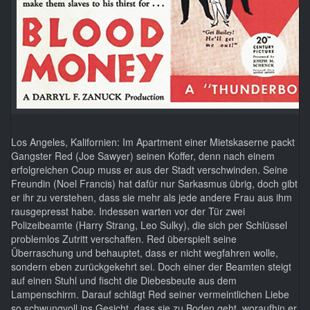
Los Angeles, Kalifornien: Im Apartment einer Mietskaserne packt
Gangster Red (Joe Sawyer) seinen Koffer, denn nach einem
erfolgreichen Coup muss er aus der Stadt verschwinden. Seine
Freundin (Noel Francis) hat dafür nur Sarkasmus übrig, doch gibt
er ihr zu verstehen, dass sie mehr als jede andere Frau aus ihm
rausgepresst habe. Indessen warten vor der Tür zwei
Polizeibeamte (Harry Strang, Leo Sulky), die sich per Schlüssel
problemlos Zutritt verschaffen. Red überspielt seine
Überraschung und behauptet, dass er nicht wegfahren wolle,
sondern eben zurückgekehrt sei. Doch einer der Beamten steigt
auf einen Stuhl und fischt die Diebesbeute aus dem
Lampenschirm. Darauf schlägt Red seiner vermeintlichen Liebe
so schwungvoll ins Gesicht, dass sie zu Boden geht, woraufhin er