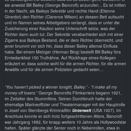
sie anweist Bill Bailey (George Bancroft) anzurufen... Es ist mitten
in der Nacht, als Baileys Sekretär und rechte Hand (Etienne
Girardot) den Richter (Clarence Wilson) an dessen Bett aufsucht
und im Namen seines Arbeitgebers verlangt, dass er unter die
Zusicherung einer Kaution seine Unterschrift setze, was der
Richter dann auch tut. Der Sekretär verabschiedet sich mit einer
Zigarre aus Baileys Bestand, die er dem Richter überreicht, und
jener brummt vor sich hin, dass dieser Bailey allemal Einfluss
habe. Bei einem Metzger (Herman Bing) bestellt Bill Bailey fürs
Erntedankfest 150 Truthähne. Auf Rückfrage eines Kollegen
erläutert er, dass solche wohl für die armen Richter, für die armen
Anwälte und für die armen Polizisten gedacht seien…
“You haven't picked a winner tonight, Bailey.” - "I make all my
money off losers.”
George Bancrofts Filmkarriere begann 1921,
im Zeitalter des Stummfilms. Seinen Durchbruch hatte der
ehemalige Marineoffizier und Theatermanager mit der Hauptrolle
in Josef von Sternbergs Kriminalfilm
Unterwelt
(USA 1927). Im
Anschluss konnte er sich trotz fortgeschrittenen Alters, Bancroft
war Jahrgang 1882, für knapp weitere 10 Jahre als Hollywoodstar
halten. Später glänzte der Senior noch in Nebenrollen, etwa in