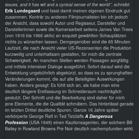
issues, and it has wit and a cynical sense of the world”
, schreibt
Erik Lundegaard
und fasst damit meinen eigenen Eindruck gut
zusammen. Konträr zu anderen Filmjournalisten bin ich jedoch
der Ansicht, dass sowohl Autor und Regisseur, Darsteller und
Darstellerinnen sowie die Kameraarbeit seitens James Van Trees
(von 1916 bis 1966 aktiv) an exquisit gewählten Schauplätzen
nichts zu wünschen lassen. Demgegenüber sind die 65 Minuten
Laufzeit, die nach Ansicht vieler US-Rezensenten die Produktion
kurzweilig und unterhaltsam gestalten, für mich die zentrale
Schwierigkeit. An manchen Stellen werden Passagen sorgfältig
und mittels intensiver Dialoge ausgeführt. Sofort darauf wird die
Entwicklung ungebührlich abgekürzt, so dass es zu sprunghaften
Veränderungen kommt, die auf alle Beteiligten Auswirkungen
haben. Anders gesagt: Es fühlt sich an, als habe man eine
deutlich längere Erstfassung im Schneideraum nachträglich
gestutzt. Der Schnitt und die Bearbeitung sind daher für mich
jene Elemente, die die Qualität schmälern. Das hinterlässt gerade
im letzten Drittel deutliche Spuren. Ganze 16 Jahre später
verkörperte George Raft in Ted Tetzlaffs
A Dangerous
Profession
(USA 1949) einen Kautionsagenten, der solchem Bill
Bailey in Rowland Browns Pre Noir deutlich nachempfunden wirkt.