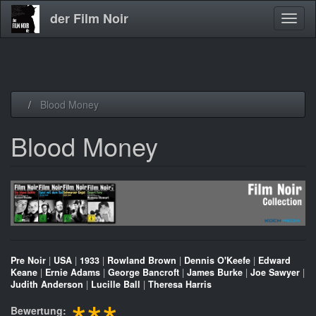
der Film Noir
Navig
aktivi
Direkt
Blood Money
zum
Inhalt
Blood Money
Pre Noir
|
USA
|
1933
|
Rowland Brown
|
Dennis O'Keefe
|
Edward
Keane
|
Ernie Adams
|
George Bancroft
|
James Burke
|
Joe Sawyer
|
Judith Anderson
|
Lucille Ball
|
Theresa Harris
Bewertung