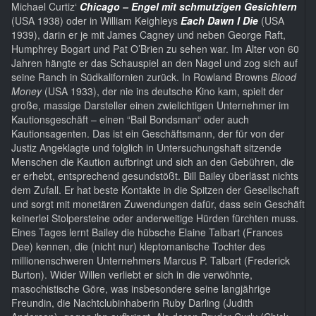
Michael Curtiz‘
Chicago – Engel mit schmutzigen Gesichtern
(USA 1938) oder in William Keighleys
Each Dawn I Die
(USA
1939), darin er je mit James Cagney und neben George Raft,
Humphrey Bogart und Pat O’Brien zu sehen war. Im Alter von 60
Jahren hängte er das Schauspiel an den Nagel und zog sich auf
seine Ranch in Südkalifornien zurück. In Rowland Browns
Blood
Money
(USA 1933), der nie ins deutsche Kino kam, spielt der
große, massige Darsteller einen zwielichtigen Unternehmer im
Kautionsgeschäft – einen “Bail Bondsman“ oder auch
Kautionsagenten. Das ist ein Geschäftsmann, der für von der
Justiz Angeklagte und folglich in Untersuchungshaft sitzende
Menschen die Kaution aufbringt und sich an den Gebühren, die
er erhebt, entsprechend gesundstößt. Bill Bailey überlässt nichts
dem Zufall. Er hat beste Kontakte in die Spitzen der Gesellschaft
und sorgt mit monetären Zuwendungen dafür, dass sein Geschäft
keinerlei Stolpersteine oder anderweitige Hürden fürchten muss.
Eines Tages lernt Bailey die hübsche Elaine Talbart (Frances
Dee) kennen, die (nicht nur) kleptomanische Tochter des
millionenschweren Unternehmers Marcus P. Talbart (Frederick
Burton). Wider Willen verliebt er sich in die verwöhnte,
masochistische Göre, was insbesondere seine langjährige
Freundin, die Nachtclubinhaberin Ruby Darling (Judith