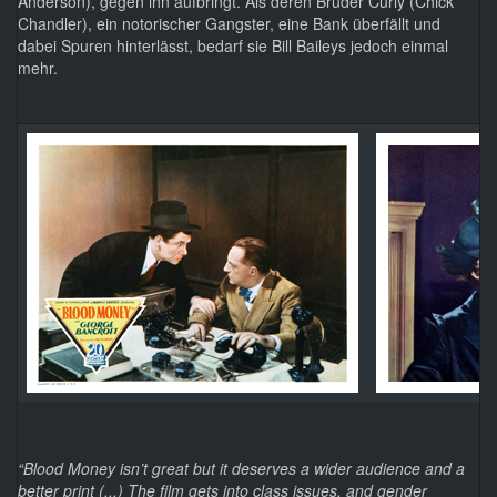
Anderson), gegen ihn aufbringt. Als deren Bruder Curly (Chick
Chandler), ein notorischer Gangster, eine Bank überfällt und
dabei Spuren hinterlässt, bedarf sie Bill Baileys jedoch einmal
mehr.
“Blood Money isn’t great but it deserves a wider audience and a
better print (...) The film gets into class issues, and gender