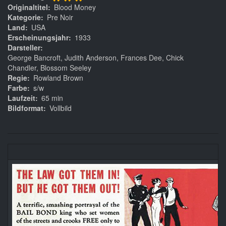
***
Originaltitel
Blood Money
Kategorie
Pre Noir
Land
USA
Erscheinungsjahr
1933
Darsteller
George Bancroft, Judith Anderson, Frances Dee, Chick
Chandler, Blossom Seeley
Regie
Rowland Brown
Farbe
s/w
Laufzeit
65 min
Bildformat
Vollbild