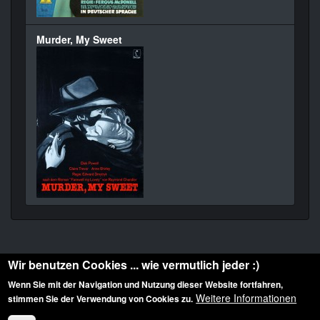
Murder, My Sweet
Wir benutzen Cookies ... wie vermutlich jeder :)
Wenn Sie mit der Navigation und Nutzung dieser Website fortfahren,
Weitere Informationen
stimmen Sie der Verwendung von Cookies zu.
Diese Website ist urheberrechtlich geschützt: © 2010-2026 der Film Noir de. Alle
Rechte vorbehalten.