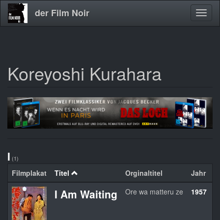
der Film Noir
Navig
aktivi
Koreyoshi Kurahara
Direkt
zum
Inhalt
I
(1)
Filmplakat
Titel
Orginaltitel
Jahr
L
I Am Waiting
Ore wa matteru ze
1957
J