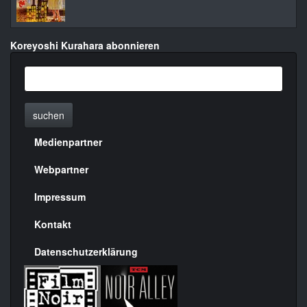
Koreyoshi Kurahara abonnieren
suchen
Medienpartner
Menülinks
rechte
Webpartner
Seite
Impressum
Kontakt
Datenschutzerklärung