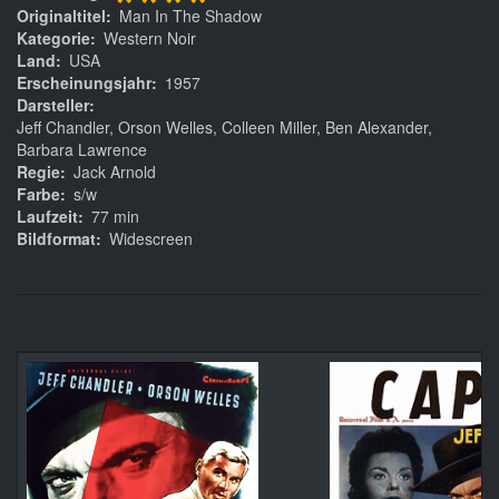
****
Originaltitel
Man In The Shadow
Kategorie
Western Noir
Land
USA
Erscheinungsjahr
1957
Darsteller
Jeff Chandler, Orson Welles, Colleen Miller, Ben Alexander,
Barbara Lawrence
Regie
Jack Arnold
Farbe
s/w
Laufzeit
77 min
Bildformat
Widescreen