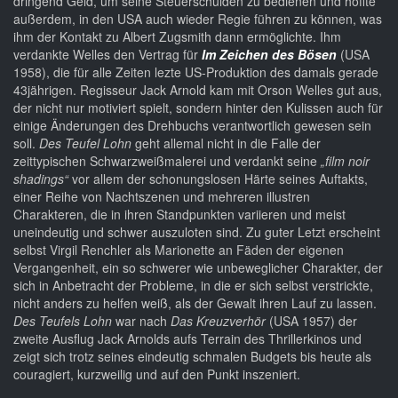
dringend Geld, um seine Steuerschulden zu bedienen und hoffte
außerdem, in den USA auch wieder Regie führen zu können, was
ihm der Kontakt zu Albert Zugsmith dann ermöglichte. Ihm
verdankte Welles den Vertrag für
Im Zeichen des Bösen
(USA
1958), die für alle Zeiten lezte US-Produktion des damals gerade
43jährigen. Regisseur Jack Arnold kam mit Orson Welles gut aus,
der nicht nur motiviert spielt, sondern hinter den Kulissen auch für
einige Änderungen des Drehbuchs verantwortlich gewesen sein
soll.
Des Teufel Lohn
geht allemal nicht in die Falle der
zeittypischen Schwarzweißmalerei und verdankt seine
„film noir
shadings“
vor allem der schonungslosen Härte seines Auftakts,
einer Reihe von Nachtszenen und mehreren illustren
Charakteren, die in ihren Standpunkten variieren und meist
uneindeutig und schwer auszuloten sind. Zu guter Letzt erscheint
selbst Virgil Renchler als Marionette an Fäden der eigenen
Vergangenheit, ein so schwerer wie unbeweglicher Charakter, der
sich in Anbetracht der Probleme, in die er sich selbst verstrickte,
nicht anders zu helfen weiß, als der Gewalt ihren Lauf zu lassen.
Des Teufels Lohn
war nach
Das Kreuzverhör
(USA 1957) der
zweite Ausflug Jack Arnolds aufs Terrain des Thrillerkinos und
zeigt sich trotz seines eindeutig schmalen Budgets bis heute als
couragiert, kurzweilig und auf den Punkt inszeniert.