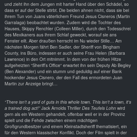
und zieht ihn dem Jungen mit harter Hand über den Schädel, so
dass er auf der Stelle stirbt. Die beiden ahnen nicht, dass sie bei
ihrem Tun von Juans väterlichem Freund Jesus Cisneros (Martin
Garralaga) beobachtet wurden. Zudem wird die Tochter des
Hauses, Skippy Renchler (Colleen Miller), durch den Todesschrei
des Mexikaners aus ihrem Schlaf geweckt, worauf sie ans
Fenster eilt. Aber draußen herrscht im Nu wieder Stille… Am
nächsten Morgen fährt Ben Sadler, der Sheriff von Bingham
County, ins Büro, indessen er auch seine Frau Helen (Barbara
Lawrence) in den Ort mitnimmt. In dem von der frühen Hitze
aufgeheizten “Sheriff’s Office“ erwartet ihn sein Deputy Ab Begley
(Ben Alexander) und ein stumm und geduldig auf einer Bank
hockender Jesus Cisnero, der den Fall des ermordeten Juan
Martin zur Anzeige bringt…
“There isn't a yard of guts in this whole town. This isn't a town, it's
a trained dog act!”
Jack Arnolds Thriller
Des Teufels Lohn
wird
gern als ein Western gehandelt, offenbar weil er in der Provinz
spielt und die Fehde zwischen einem mächtigen
Großgrundbesitzer und einem Kleinstadtsheriff thematisiert, ein
für den Western klassischer Konflikt. Doch der Film spielt in der