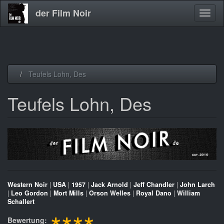
der Film Noir
Navig
aktivi
Direkt
Teufels Lohn, Des
zum
Inhalt
Teufels Lohn, Des
Western Noir
|
USA
|
1957
|
Jack Arnold
|
Jeff Chandler
|
John Larch
|
Leo Gordon
|
Mort Mills
|
Orson Welles
|
Royal Dano
|
William
Schallert
Bewertung