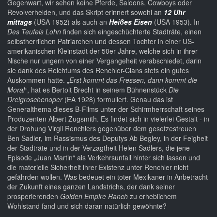
Gegenwart, wir sehen keine Pferde, Saloons, Cowboys oder
Revolverhelden, und das Skript erinnert sowohl an
12 Uhr
mittags
(USA 1952) als auch an
Heißes Eisen
(USA 1953). In
Des Teufels Lohn
finden sich eingeschüchterte Stadträte, einen
selbstherrlichen Patriarchen und dessen Tochter in einer US-
amerikanischen Kleinstadt der 50er Jahre, welche sich in ihrer
Nische nur ungern von einer Vergangeheit verabschiedet, darin
sie dank des Reichtums des Renchler-Clans stets ein gutes
Auskommen hatte. „
Erst kommt das Fressen, dann kommt die
Moral“
, hat es Bertolt Brecht in seinem Bühnenstück
Die
Dreigroschenoper
(EA 1928) formuliert. Genau das ist
Generalthema dieses B-Films unter der Schirmherrschaft seines
Produzenten Albert Zugsmith. Es findet sich in vielerlei Gestalt - in
der Drohung Virgil Renchlers gegenüber dem gesetzestreuen
Ben Sadler, im Rassismus des Deputys Ab Begley, in der Feigheit
der Stadträte und in der Verzagtheit Helen Sadlers, die jene
Episode „Juan Martin“ als Verkehrsunfall hinter sich lassen und
die materielle Sicherheit ihrer Existenz unter Renchler nicht
gefährden wollen. Was bedeuet ein toter Mexikaner in Anbetracht
der Zukunft eines ganzen Landstrichs, der dank seiner
prosperierenden
Golden Empire Ranch
zu erheblichem
Wohlstand fand und sich daran natürlich gewöhnte?