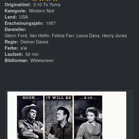
****
Originaltitel
3:10 To Yuma
Kategorie
Western Noir
Land
USA
Erscheinungsjahr
1957
Darsteller
Glenn Ford, Van Heflin, Felicia Farr, Leora Dana, Henry Jones
Regie
Delmer Daves
Farbe
s/w
Laufzeit
92 min
Bildformat
Widescreen