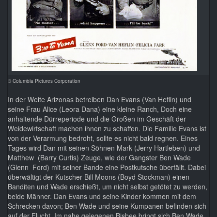
© Columbia Pictures Corporation
In der Weite Arizonas betreiben Dan Evans (Van Heflin) und
seine Frau Alice (Leora Dana) eine kleine Ranch, Doch eine
anhaltende Dürreperiode und die Großen im Geschäft der
Weidewirtschaft machen ihnen zu schaffen. Die Familie Evans ist
von der Verarmung bedroht, sollte es nicht bald regnen. Eines
Tages wird Dan mit seinen Söhnen Mark (Jerry Hartleben) und
Matthew (Barry Curtis) Zeuge, wie der Gangster Ben Wade
(Glenn Ford) mit seiner Bande eine Postkutsche überfällt. Dabei
überwältigt der Kutscher Bill Moons (Boyd Stockman) einen
Banditen und Wade erschießt, um nicht selbst getötet zu werden,
beide Männer. Dan Evans und seine Kinder kommen mit dem
Schrecken davon; Ben Wade und seine Kumpanen befinden sich
auf der Flucht. Im nahe gelegenen Bisbee bringt sich Ben Wade