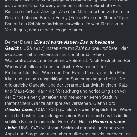
als vermeintlicher Cowboy beim betrunkenen Marshall (Ford
Rainey) selbst zur Anzeige. Als seine Männer schon weiter reiten,
lässt die hübsche Barfrau Emmy (Felicia Farr) den übermütigen
Ben auf ein Schäferstündchen verweilen. Es wird für alle zum
Verhängnis, denn er wird festgenommen...
Delmer Daves (
Die schwarze Natter / Das unbekannte
Gesicht
, USA 1947) inszenierte mit
Zähl bis drei und bete
- der
deutsche Titel ist reißerisch und irreführend - einen
Westernklassiker, der im Grunde keiner ist. Nach Festnahme Ben
Wades läuft alles auf das faustische Psychoduell der
Protagonisten Ben Wade und Dan Evans hinaus, das den Film
trägt und in einen ausgeklügelten Spannungsbogen treibt. Der
erfolgreiche Gangster und der verarmte Landwirt in einem Katz-
und-Maus-Spiel, darin die Versuchung und Verlockung sich vor
der Einöde einer glutheißen und menschenleeren Stadt in
rhetorischem Glanze anzupreisen verstehen. Glenn Ford
(
Heißes Eisen
, USA 1953) gibt als Wildwest-Mephisto Ben Wade
eine der besten Darstellungen seiner Karriere und das bis in die
subtilen Konnotationen der Rolle. Van Heflin (
Hemmungslose
Liebe
, USA 1947) wirkt vom Schicksal gegerbt, getrieben von
Angst und Sorge, vor allem aber mutterseelenallein, nachdem die