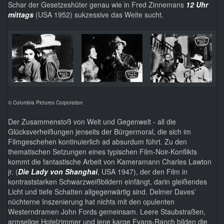
Schar der Gesetzeshüter genau wie in Fred Zinnemans
12 Uhr
mittags
(USA 1952) sukzessive das Weite sucht.
© Columbia Pictures Corporation
Der Zusammenstoß von Welt und Gegenwelt - all die
Glücksverheißungen jenseits der Bürgermoral, die sich im
Filmgeschehen kontinuierlich ad absurdum führt. Zu den
thematischen Setzungen eines typischen Film-Noir-Konflikts
kommt die fantastische Arbeit von Kameramann Charles Lawton
jr. (
Die Lady von Shanghai
, USA 1947), der den Film in
kontraststarken Schwarzweißbildern einfängt, darin gleißendes
Licht und tiefe Schatten allgegenwärtig sind. Delmer Daves’
nüchterne Inszenierung hat nichts mit den opulenten
Westerndramen John Fords gemeinsam. Leere Staubstraßen,
armselige Hotelzimmer und jene karge Evans-Ranch bilden die