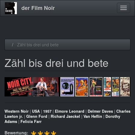
der Film Noir
Navig
aktivi
Direkt
Zähl bis drei und bete
zum
Inhalt
Zähl bis drei und bete
Western Noir
|
USA
|
1957
|
Elmore Leonard
|
Delmer Daves
|
Charles
Lawton jr.
|
Glenn Ford
|
Richard Jaeckel
|
Van Heflin
|
Dorothy
Adams
|
Felicia Farr
Bewertung