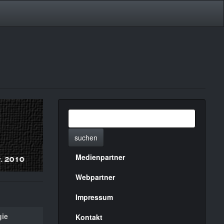
suchen
Medienpartner
Menülinks
rechte
Webpartner
Seite
Impressum
gie
Kontakt