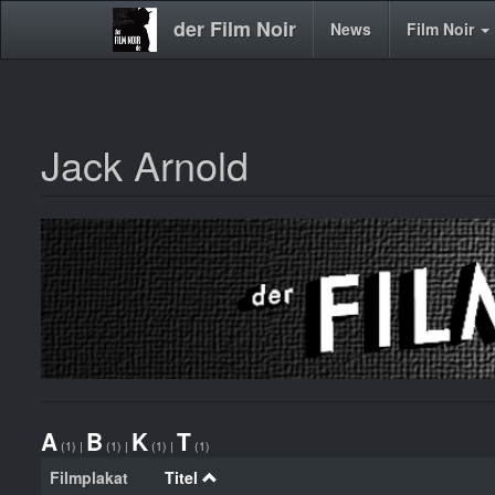
der Film Noir
Main
News
Film Noir
navigation
Jack Arnold
Direkt
zum
Inhalt
A
B
K
T
(1)
|
(1)
|
(1)
|
(1)
Filmplakat
Titel