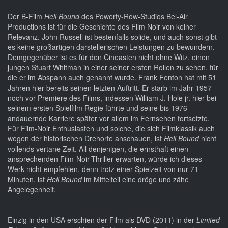
Der B-Film
Hell Bound
des Powerty-Row-Studios Bel-Air
Productions ist für die Geschichte des Film Noir von keiner
Relevanz. John Russell ist bestenfalls solide, und auch sonst gibt
es keine großartigen darstellerischen Leistungen zu bewundern.
Demgegenüber ist es für den Cineasten nicht ohne Witz, einen
jungen Stuart Whitman in einer seiner ersten Rollen zu sehen, für
die er im Abspann auch genannt wurde. Frank Fenton hat mit 51
Jahren hier bereits seinen letzten Auftritt. Er starb im Jahr 1957
noch vor Premiere des Films, indessen William J. Hole jr. hier bei
seinem ersten Spielfilm Regie führte und seine bis 1976
andauernde Karriere später vor allem im Fernsehen fortsetzte.
Für Film-Noir Enthusiasten und solche, die sich Filmklassik auch
wegen der historischen Drehorte anschauen, ist
Hell Bound
nicht
vollends vertane Zeit. All denjenigen, die ernsthaft einen
ansprechenden Film-Noir-Thriller erwarten, würde ich dieses
Werk nicht empfehlen, denn trotz einer Spielzeit von nur 71
Minuten, ist
Hell Bound
im Mittelteil eine dröge und zähe
Angelegenheit.
Einzig in den USA erschien der Film als DVD (2011) in der
Limited