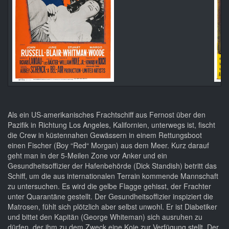
Als ein US-amerikanisches Frachtschiff aus Fernost über den
Pazifik in Richtung Los Angeles, Kalifornien, unterwegs ist, fischt
die Crew in küstennahen Gewässern in einem Rettungsboot
einen Fischer (Boy “Red“ Morgan) aus dem Meer. Kurz darauf
geht man in der 5-Meilen Zone vor Anker und ein
Gesundheitsoffizier der Hafenbehörde (Dick Standish) betritt das
Schiff, um die aus internationalen Terrain kommende Mannschaft
zu untersuchen. Es wird die gelbe Flagge gehisst, der Frachter
unter Quarantäne gestellt. Der Gesundheitsoffizier inspiziert die
Matrosen, fühlt sich plötzlich aber selbst unwohl. Er ist Diabetiker
und bittet den Kapitän (George Whiteman) sich ausruhen zu
dürfen, der ihm zu dem Zweck eine Koje zur Verfügung stellt. Der