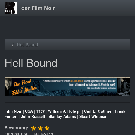
der Film Noir
Direkt
Hell Bound
zum
Inhalt
Hell Bound
Film Noir
|
USA
|
1957
|
William J. Hole jr.
|
Carl E. Guthrie
|
Frank
Fenton
|
John Russell
|
Stanley Adams
|
Stuart Whitman
***
Bewertung
Originaltitel
Hell Bound