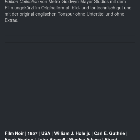
Edition Collection
von Metro-Goldwyn-Mayer Studios mit dem
Film ungekürzt im Originalformat, bild- und tontechnisch gut und
mit der original englischen Tonspur ohne Untertitel und ohne
Extras.
Film Noir
|
1957
|
USA
|
William J. Hole jr.
|
Carl E. Guthrie
|
Frank Fenton
|
John Russell
|
Stanley Adams
|
Stuart