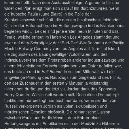
kommen hofft. Nach dem Austausch einiger Argumente für und
wider den Plan einigt man sich darauf ihn durchzuführen, wenn
die hübsche Paula (June Blaire) in die Rolle der
Krankenschwester schlüpft, die den am Insulinschock leidenden
Offizier der Hafenbehörde im Rettungswagen in das Krankenhaus
begleiten wird… Leider sind jene ersten neun Minuten und das
Finale, welche erneut im Hafen von Los Angeles stattfindet und
zwar auf dem Schrottplatz der “Red-Car“-Straßenbahn der Pacific
Electric Railway Company von Los Angeles auf Terminal Island,
die zugunsten des Baus gewaltiger Autostraßen und des
Individualverkehrs dem Profitstreben anderer Industriezweige und
einem fehlgeleiteten Fortschrittsglauben zum Opfer gefallen war,
das beste an und in
Hell Bound
. In seinem Mittelweil wird die
langwierige Planung des Raubzugs zum Gegenstand des Films,
den der Zuschauer in den ersten 9 Minuten ja vollständig
miterleben durfte und der jetzt via Jordan dank des Sponsors
Harry Quantro Wirklichkeit werden soll. Doch diese Dramaturgie
funktioniert nur bedingt und auch nur dann, wenn sie den von
Russell verkörperten Jordan als üblen, skrupellosen und
mörderischen Gesellen bloßstellt. Die romantische Liaison
zwischen Paula und Eddie Mason, dem Fahrer eines
Rettungswagens mit Ambitionen es in der Medizin zu Höherem