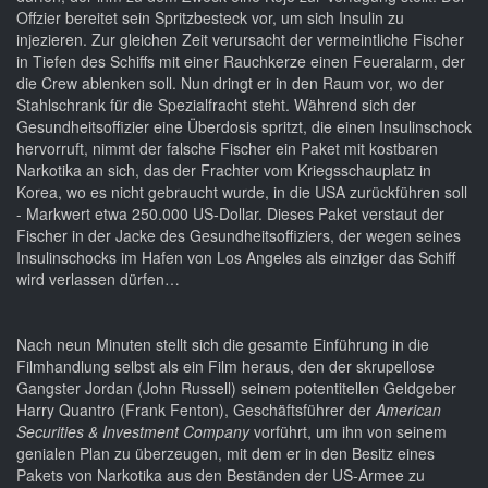
Offzier bereitet sein Spritzbesteck vor, um sich Insulin zu
injezieren. Zur gleichen Zeit verursacht der vermeintliche Fischer
in Tiefen des Schiffs mit einer Rauchkerze einen Feueralarm, der
die Crew ablenken soll. Nun dringt er in den Raum vor, wo der
Stahlschrank für die Spezialfracht steht. Während sich der
Gesundheitsoffizier eine Überdosis spritzt, die einen Insulinschock
hervorruft, nimmt der falsche Fischer ein Paket mit kostbaren
Narkotika an sich, das der Frachter vom Kriegsschauplatz in
Korea, wo es nicht gebraucht wurde, in die USA zurückführen soll
- Markwert etwa 250.000 US-Dollar. Dieses Paket verstaut der
Fischer in der Jacke des Gesundheitsoffiziers, der wegen seines
Insulinschocks im Hafen von Los Angeles als einziger das Schiff
wird verlassen dürfen…
Nach neun Minuten stellt sich die gesamte Einführung in die
Filmhandlung selbst als ein Film heraus, den der skrupellose
Gangster Jordan (John Russell) seinem potentitellen Geldgeber
Harry Quantro (Frank Fenton), Geschäftsführer der
American
Securities & Investment Company
vorführt, um ihn von seinem
genialen Plan zu überzeugen, mit dem er in den Besitz eines
Pakets von Narkotika aus den Beständen der US-Armee zu