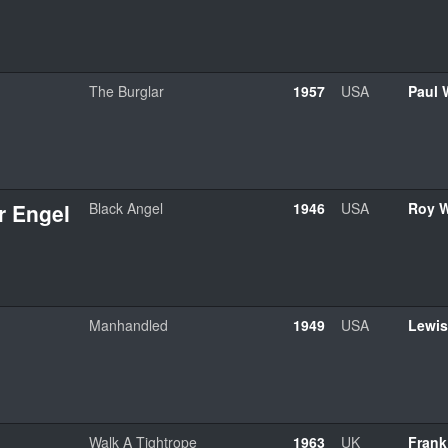
The Burglar
1957
USA
Paul
r Engel
Black Angel
1946
USA
Roy W
Manhandled
1949
USA
Lewis
Walk A Tightrope
1963
UK
Frank