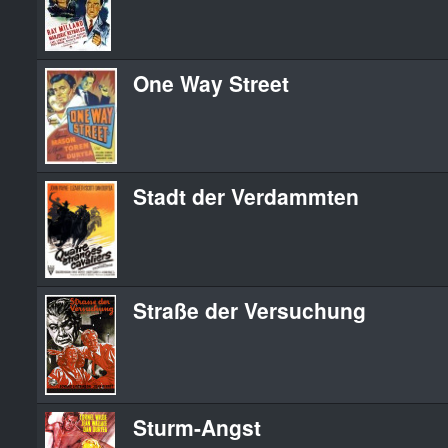
One Way Street
Stadt der Verdammten
Straße der Versuchung
Sturm-Angst