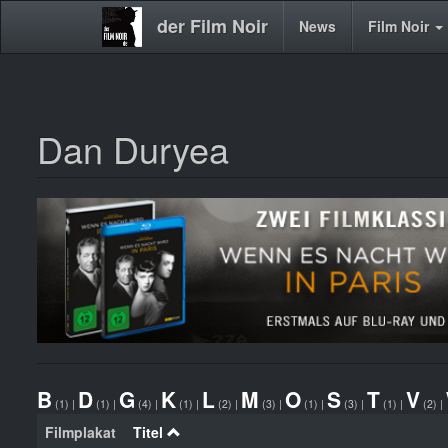
der Film Noir
Main
News
Film Noir
navigation
Dan Duryea
Direkt
zum
Inhalt
B
D
G
K
L
M
O
S
T
V
(1)
|
(1)
|
(4)
|
(1)
|
(2)
|
(3)
|
(1)
|
(3)
|
(1)
|
(2)
|
Filmplakat
Titel