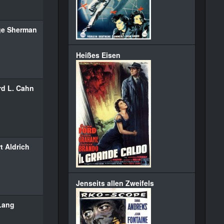
ge Sherman
Heißes Eisen
d L. Cahn
t Aldrich
Jenseits allen Zweifels
 Lang