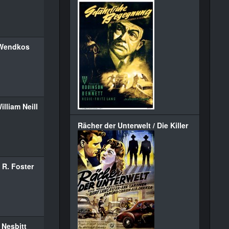
 Wendkos
illiam Neill
Rächer der Unterwelt / Die Killer
 R. Foster
 Nesbitt