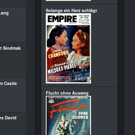
Solange ein Herz schlägt
 Lang
t Siodmak
am Castle
Flucht ohne Ausweg
es David