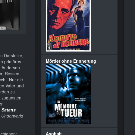
n Darsteller,
Mörder ohne Erinnerung
en primäres
ry Anderson
ert Rossen
cht. Nur die
hen Vater und
erden zu
lm zugunsten
er
s Satans
 Underworld
Asphalt
schienen: