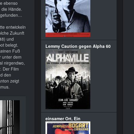
se ebenso
n die Hände.
aufgefunden…
te entwickeln
olche Zukunft
48) und
ot belegt.
Lemmy Caution gegen Alpha 60
keinen Fuß
ir unter dem
nal nirgendwo,
. Der Film
nd den
nton zeigt
ismus.
einsamer Ort, Ein