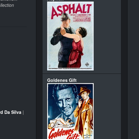
lection
Goldenes Gift
d Da Silva
|