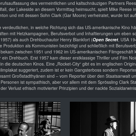
Berufsauffassung des vermeintlichen und kaltschnäuzigen Partners Ree
fall, der Lakeside an diesem Vormittag heimsucht, spielt Mike Reese i
nton und mit dessen Sohn Clark (Gar Moore) verheiratet, wurde tot 
verdeutlichen, in welche Richtung sich das US-amerikanische Kino hät
räften mit Hetzkampagnen, Berufsverbot und Inhaftierungen um eben s
 1957) als auch Drehbuchautor Henry Blankfort (
Open Secret
, USA 19
 Produktion als Kommunisten bezichtigt und schließlich mit Berufsverb
va bekam zwischen 1951 und 1962 im US-amerikanischen Filmgeschäft 
ein Drehbuch. Erst 1957 kam dieser erstklassige Thriller und Film No
y
in die deutschen Kinos. Eine „Rocket-City“ gibt es im englischen Origi
ilmplakat suggeriert, zudem ist er kein Gangsterboss sondern Reporter
allesamt Großstadthyänen sind – vom Reporter über den Staatsanwalt u
Personen ist sympathisch, aber vor allem mit dem Sprössling Clark Sta
 der Verlust ethisch motivierter Prinzipien und der nackte Sozialdarwin