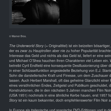
© Warner Bros.
The Underworld Story
(= Originaltitel) ist ein beizeiten bösartig
der es zwar zu Hauptrollen aber nie zu hoher Popularität brach
Interesse das Geld und nichts als das Geld ist, liefert er eine 
und Michael O’Shea hauchen ihren Charakteren viel Leben ein.
betreibt Cyril Endfield eine konsequente Desillusionierung über
in einer Schlüsselfunktion angesiedelte Beziehung von E.J. Stan
Sohn die darstellerische Kraft und Finesse, um dem Zuschauer d
lassen. Auch Herbert Marshall, oft das geheime Glanzlicht einer 
eines versöhnlichen Endes, Zeitgeist und Publikum geschuldet, d
Konstruktionen, die in den nächsten 5 Jahren manchen Film Noir r
(USA 1951) nochmals in eine ähnliche Kerbe hauen, erst 1957 f
Story
ist ein kaum bekannter, doch empfehlenswerter Film Noir
In Europa als italienische und spanische DVD-Editionen und i