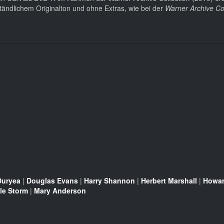
rständlichem Originalton und ohne Extras, wie bei der
Warner Archive Col
Duryea
|
Douglas Evans
|
Harry Shannon
|
Herbert Marshall
|
Howar
le Storm
|
Mary Anderson