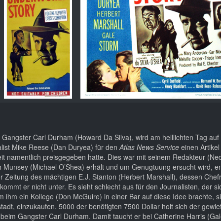
Gangster Carl Durham (Howard Da Silva), wird am helllichten Tag auf
alist Mike Reese (Dan Duryea) für den
Atlas News Service
einen Artikel
it namentlich preisgegeben hatte. Dies war mit seinem Redakteur (Ne
h Munsey (Michael O’Shea) erhält und um Genugtuung ersucht wird, ent
er Zeitung des mächtigen E.J. Stanton (Herbert Marshall), dessen Chef
mt er nicht unter. Es sieht schlecht aus für den Journalisten, der sic
m ihm ein Kollege (Don McGuire) in einer Bar auf diese Idee brachte, s
stadt, einzukaufen. 5000 der benötigten 7500 Dollar holt sich der gewie
 beim Gangster Carl Durham. Damit taucht er bei Catherine Harris (Gal