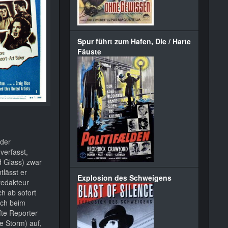
Spur führt zum Hafen, Die / Harte
Fäuste
 der
 verfasst,
d Glass) zwar
lässt er
Explosion des Schweigens
redakteur
h ab sofort
ich beim
fte Reporter
e Storm) auf,