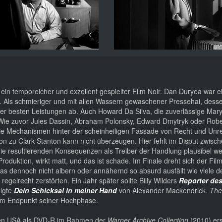
er, ein temporeicher und exzellent gespielter Film Noir. Dan Duryea war ei
te. Als schmieriger und mit allen Wassern gewaschener Pressehai, dess
seiner besten Leistungen ab. Auch Howard Da Silva, die zuverlässige Ma
 Wie zuvor Jules Dassin, Abraham Polonsky, Edward Dmytryk oder Rob
 die Mechanismen hinter der scheinheiligen Fassade von Recht und Unre
ton zu Clark Stanton kann nicht überzeugen. Hier fehlt im Disput zwisc
ie resultierenden Konsequenzen als Treiber der Handlung plausibel w
Produktion, wirkt matt, und das ist schade. Im Finale dreht sich der Fi
as dennoch nicht albern oder annähernd so absurd ausfällt wie viele d
egelrecht zerstörten. Ein Jahr später sollte Billy Wilders
Reporter de
olgte
Dein Schicksal in meiner Hand
von Alexander Mackendrick.
The
 am Endpunkt seiner Hochphase.
n den USA als DVD-R im Rahmen der
Warner Archive Collection
(2010) er