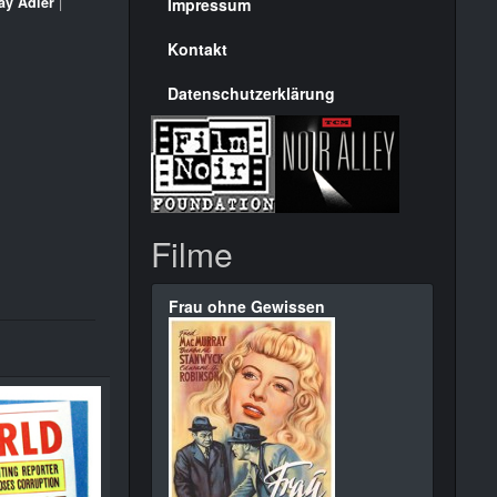
Seite
ay Adler
|
Impressum
Kontakt
Datenschutzerklärung
Filme
Frau ohne Gewissen