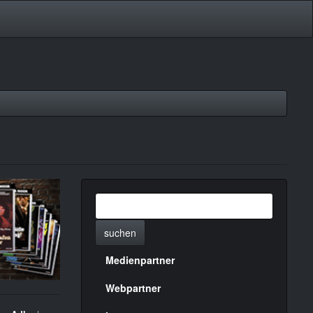
suchen
Medienpartner
Menülinks
rechte
Webpartner