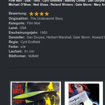
Film Noir
|
USA
|
1950
|
Cyril Endfield
|
Stanley Cortez
|
Dan Duryea
Michael O'Shea
|
Ned Glass
|
Roland Winters
|
Gale Storm
|
Mary A
****
Bewertung
Originaltitel
The Underworld Story
Kategorie
Film Noir
Land
USA
Erscheinungsjahr
1950
Darsteller
Dan Duryea, Herbert Marshall, Gale Storm, Howard 
Regie
Cyril Endfield
Farbe
s/w
Laufzeit
91 min
Bildformat
Vollbild