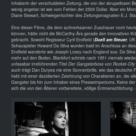
Inhaberin der verschuldeten Zeitung, die von der skrupellosen 
wenig angetan ist wie vom Fehlen der 2500 Dollar. Aber ein Mord
Diane Stewart, Schwiegertochter des Zeitungsmagnaten E.J. Sta
Eine dieser Filme, die dem aufmerksamen Zuschauer noch heute 
können, hätte nicht die McCarthy-Ära gerade den innovativen K
gebracht. Sowohl Regisseur Cyril Endfield (
Duell am Steuer
, UK
Schauspieler Howard Da Silva wurden bald im Anschluss an diese
Endfield wanderte wie Joseph Losey nach England aus. Da Sil
mehr auf den Boden. Blankfort schrieb nach 1951 niemals wieder 
unfassbar irreführenden Titel
Der Gangsterboss von Rocket-Cit
auch trägt Dan Duryea nie eine Sonnenbrille, wie das deutsche F
hebt mit einer dezidierten Zeichnung von Charakteren an, die 
Gangster bis hin zum Inhaber eines Presseimperiums. Keine der 
sich die von den Älteren vorbereitete, völlige Entmenschlichung -