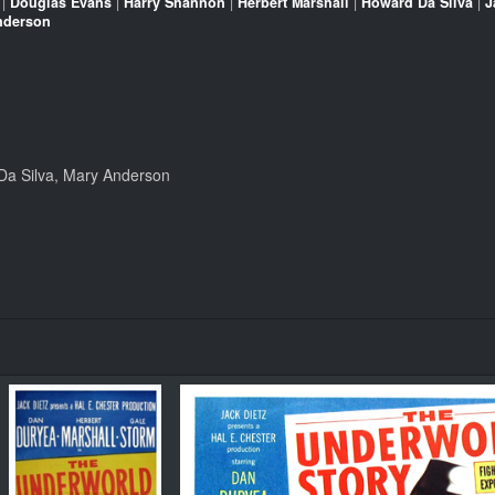
|
Douglas Evans
|
Harry Shannon
|
Herbert Marshall
|
Howard Da Silva
|
J
nderson
Da Silva, Mary Anderson