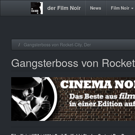
der Film Noir
Main
News
Film Noir
navigation
Direkt
Gangsterboss von Rocket-City, Der
zum
Inhalt
Gangsterboss von Rocket-