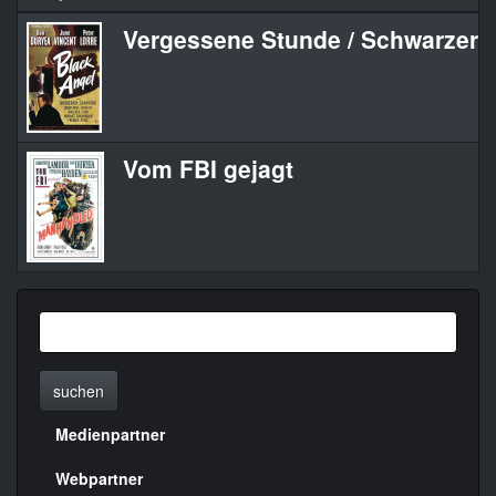
Vergessene Stunde / Schwarzer 
Vom FBI gejagt
suchen
Medienpartner
Menülinks
rechte
Webpartner