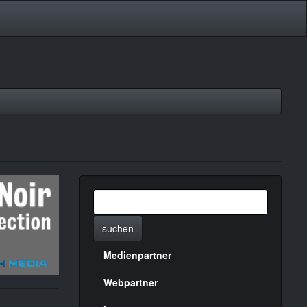
suchen
Medienpartner
Menülinks
rechte
Webpartner