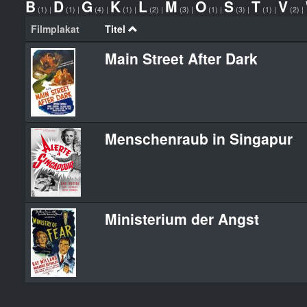
B
D
G
K
L
M
O
S
T
V
(1)
|
(1)
|
(4)
|
(1)
|
(2)
|
(3)
|
(1)
|
(3)
|
(1)
|
(2)
|
Filmplakat
Titel
Main Street After Dark
Menschenraub in Singapur
Ministerium der Angst