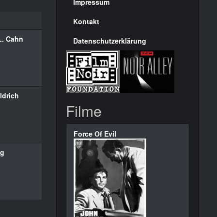
Seite
Impressum
Kontakt
L. Cahn
Datenschutzerklärung
ldrich
Filme
Force Of Evil
ng