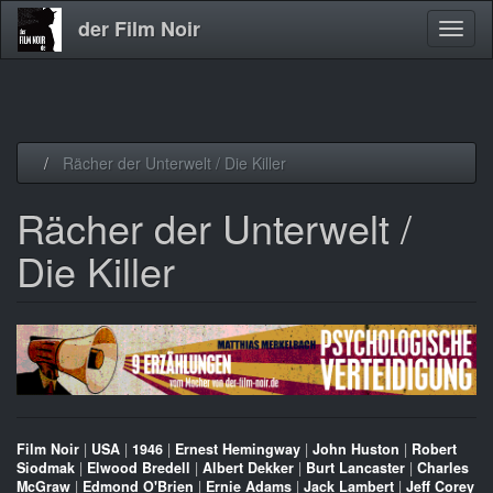
der Film Noir
Navig
aktivi
Direkt
Rächer der Unterwelt / Die Killer
zum
Inhalt
Rächer der Unterwelt /
Die Killer
Film Noir
|
USA
|
1946
|
Ernest Hemingway
|
John Huston
|
Robert
Siodmak
|
Elwood Bredell
|
Albert Dekker
|
Burt Lancaster
|
Charles
McGraw
|
Edmond O'Brien
|
Ernie Adams
|
Jack Lambert
|
Jeff Corey