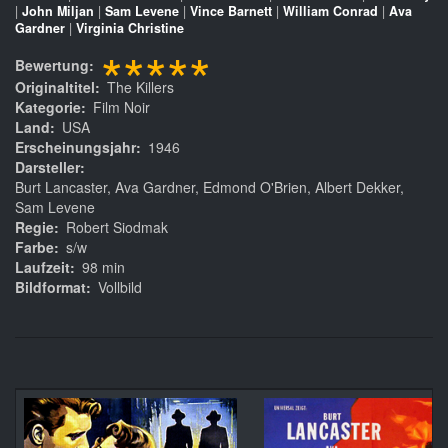
|
John Miljan
|
Sam Levene
|
Vince Barnett
|
William Conrad
|
Ava
Gardner
|
Virginia Christine
*****
Bewertung
Originaltitel
The Killers
Kategorie
Film Noir
Land
USA
Erscheinungsjahr
1946
Darsteller
Burt Lancaster, Ava Gardner, Edmond O'Brien, Albert Dekker,
Sam Levene
Regie
Robert Siodmak
Farbe
s/w
Laufzeit
98 min
Bildformat
Vollbild