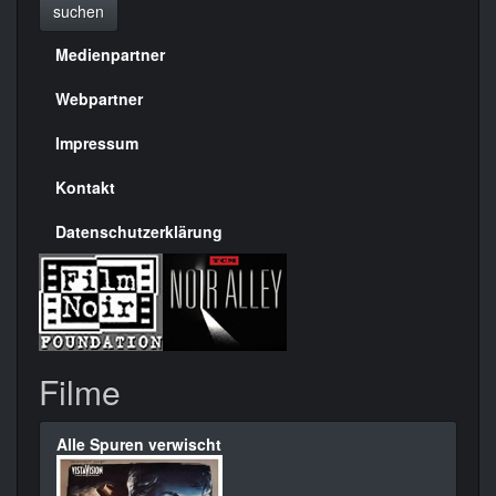
suchen
Medienpartner
Menülinks
rechte
Webpartner
Seite
Impressum
Kontakt
Datenschutzerklärung
Filme
Alle Spuren verwischt