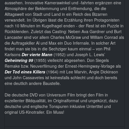
aussehen. Innovative Kamerawinkel und -fahrten ergänzen eine
Atmosphäre der Beklemmung und Entfremdung, die die
Alltagswelt von Stadt und Land in ein Reich des Bizarren
verwandelt. Im Übrigen lässt die Erzählung ihren Protagonisten
nach 10 Minuten im Kugelhagel enden - der Rest ist ein Puzzle in
Rückblenden. Zuletzt das Casting: Neben Ava Gardner und Burt
Lancaster sind vor allem Charles McGraw und William Conrad als
die Auftragskiller Al und Max ein Duo Infernale. In solcher Art
findet man sie bis in die Sechziger kaum einmal – von Phil
Karlsons
Der vierte Mann
(1952) und Joseph L. Lewis’
Geheimring 99
(1955) vielleicht abgesehen. Don Siegels
Remake bzw. Neuverfilmung der Ernest-Hemingway-Vorlage als
Der Tod eines Killers
(1964) mit Lee Marvin, Angie Dickinson
und John Cassavetes ist keinesfalls schlecht und doch bereits
eine deutlich andere Baustelle.
Die deutsche DVD von Universum Film bringt den Film in
exzellenter Bildqualität, im Originalformat und ungekürzt, dazu
deutsche und englische Tonspuren inklusive Untertitel und
original US-Kinotrailer. Ein Muss!