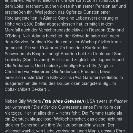
entfliehen. Als er schließlich nicht wie sonst zum Frühstück in
dem Lokal erscheint, suchen diese ihn in seiner Pension auf und
erschießen ihn. Weil jedoch das Opfer zu Gunsten einer
Hotelangestellten in Atlantic City eine Lebensversicherung in
Höhe von 2500 Dollar abgeschlossen hat, ermittelt in dem
Mordfall auch der Versicherungsdetektiv Jim Reardon (Edmond
O’Brien). Nick Adams berichtet, der Schwede habe sich nach
dem Service für einen Kunden vor einer Woche plötzlich krank
gemeldet. Die vor 10 Jahren jäh beendete Karriere des
Schweden als Boxprofi bringt Reardon bald zu Lieutenant Sam
Lubinsky (Sam Levene), Polizist und zugleich ein Jugendfreund
Ole Andersons. Und Lubinskys heutige Frau Lilly (Virginia
Christine) war wiederum Ole Andersons Freundin, bevor
jener sich unsterblich in Kitty Collins (Ava Gardner) verliebte, in
ausgerechnet die Frau des skrupellosen Gangsters Big Jim
Colfax (Albert Dekker)…
Neben Billy Wilders
Frau ohne Gewissen
(USA 1944) ist
Rächer
der Unterwelt / Die Killer
die Quintessenz eines Film Noirs der
Vierziger. Hier ist alles drin – nichts fehlt. Die Femme fatale als
ein Zierstück skrupelloser Weltbeherrscher, das diese nicht mit
gleicher Sicherheit wie ihre Welt zu behandeln wissen. Der
willenschwache, von Liebe zerrissene junge Mann, dessen Ehre