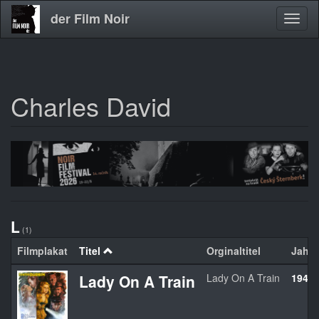
der Film Noir
Navig
aktivi
Charles David
Direkt
zum
Inhalt
L
(1)
Filmplakat
Titel
Orginaltitel
Jahr
Lady On A Train
Lady On A Train
1945