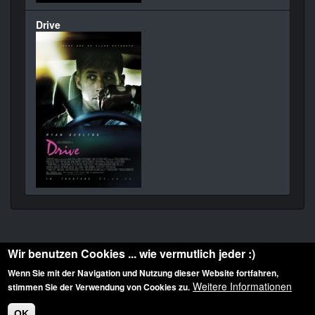
Drive
Wir benutzen Cookies ... wie vermutlich jeder :)
Wenn Sie mit der Navigation und Nutzung dieser Website fortfahren,
Weitere Informationen
stimmen Sie der Verwendung von Cookies zu.
Diese Website ist urheberrechtlich geschützt: © 2010-2026 der Film Noir de. Alle
Rechte vorbehalten.
OK