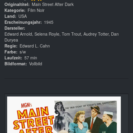
**
Originaltitel
Main Street After Dark
Kategorie
Film Noir
Land
USA
Erscheinungsjahr
1945
Darsteller
Edward Arnold, Selena Royle, Tom Trout, Audrey Totter, Dan
Duryea
Regie
Edward L. Cahn
Farbe
s/w
Laufzeit
57 min
Bildformat
Vollbild