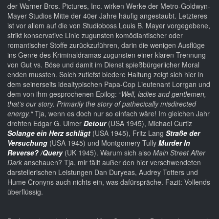
der Warner Bros. Pictures, Inc. wirken Werke der Metro-Goldwyn-
Mayer Studios Mitte der 40er Jahre häufig angestaubt. Letzteres
ist vor allem auf die von Studioboss Louis B. Mayer vorgegebene,
strikt konservative Linie zugunsten komödiantischer oder
romantischer Stoffe zurückzuführen, darin die wenigen Ausflüge
ins Genre des Kriminaldramas zugunsten einer klaren Trennung
von Gut vs. Böse und damit im Dienst spießbürgerlicher Moral
enden mussten. Solch zutiefst biedere Haltung zeigt sich hier in
dem seinerseits idealtypischen Papa-Cop Lieutenant Lorrgan und
dem von ihm gesprochenen Epilog:
“Well, ladies and gentlemen,
that’s our story. Primarily the story of pathecically misdirected
energy.“
Tja, wenn es doch nur so einfach wäre! Im gleichen Jahr
drehten Edgar G. Ulmer
Detour
(USA 1945), Michael Curtiz
Solange ein Herz schlägt
(USA 1945), Fritz Lang
Straße der
Versuchung
(USA 1945) und Montgomery Tully
Murder In
Reverse? /Query
(UK 1945). Warum sich also
Main Street After
Dark
anschauen? Tja, mir fällt außer den hier verschwendeten
darstellerischen Leistungen Dan Duryeas, Audrey Totters und
Hume Cronyns auch nichts ein, was dafürspräche. Fazit: Vollends
überflüssig.