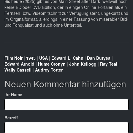
Bis heute (2025) gibt es von Main Street after Dark weltweit noch
keine BD oder DVD-Edition, der in einigen Online-Portalen als ein
Fernseh- bzw. Videomitschnitt zur Verfügung steht, ungekürzt und
im Originalformat, allerdings in einer Fassung von miserabler Bild-
und Tonqualität und auch ohne Untertitel.
Film Noir
|
1945
|
USA
|
Edward L. Cahn
|
Dan Duryea
|
Edward Arnold
|
Hume Cronyn
|
John Kellogg
|
Ray Teal
|
Wally Cassell
|
Audrey Totter
Neuen Kommentar hinzufügen
Ihr Name
Betreff