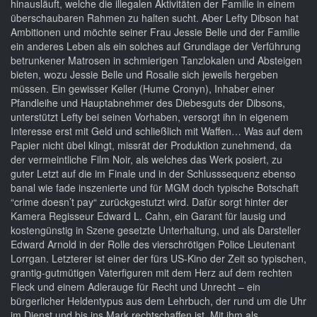
hinausläuft, welche die illegalen Aktivitäten der Familie in einem
überschaubaren Rahmen zu halten sucht. Aber Lefty Dibson hat
Ambitionen und möchte seiner Frau Jessie Belle und der Familie
ein anderes Leben als ein solches auf Grundlage der Verführung
betrunkener Matrosen in schmierigen Tanzlokalen und Absteigen
bieten, wozu Jessie Belle und Rosalie sich jeweils hergeben
müssen. Ein gewisser Keller (Hume Cronyn), Inhaber einer
Pfandleihe und Hauptabnehmer des Diebesguts der Dibsons,
unterstützt Lefty bei seinen Vorhaben, versorgt ihn in eigenem
Interesse erst mit Geld und schließlich mit Waffen… Was auf dem
Papier nicht übel klingt, missrät der Produktion zunehmend, da
der vermeintliche Film Noir, als welches das Werk posiert, zu
guter Letzt auf die im Finale und in der Schlusssequenz ebenso
banal wie fade inszenierte und für MGM doch typische Botschaft
“crime doesn’t pay“ zurückgestutzt wird. Dafür sorgt hinter der
Kamera Regisseur Edward L. Cahn, ein Garant für lausig und
kostengünstig in Szene gesetzte Unterhaltung, und als Darsteller
Edward Arnold in der Rolle des vierschrötigen Police Lieutenant
Lorrgan. Letzterer ist einer der fürs US-Kino der Zeit so typischen,
grantig-gutmütigen Vaterfiguren mit dem Herz auf dem rechten
Fleck und einem Adlerauge für Recht und Unrecht – ein
bürgerlicher Heldentypus aus dem Lehrbuch, der rund um die Uhr
im Dienst und bis ins Mark rechtschaffen ist. Mit ihm als