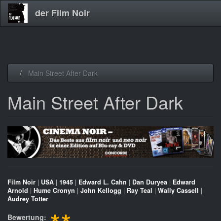
der Film Noir
Direkt
Main Street After Dark
zum
Inhalt
Main Street After Dark
Film Noir
|
USA
|
1945
|
Edward L. Cahn
|
Dan Duryea
|
Edward
Arnold
|
Hume Cronyn
|
John Kellogg
|
Ray Teal
|
Wally Cassell
|
Audrey Totter
Bewertung