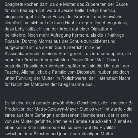
Spaghetti kochen darf, da die Mutter das Zubereiten der Sauce
für sich beansprucht, worauf Jessie Belle, Leftys Ehefrau,
eingeschnappt ist. Auch Posey, der Krankheit und Schwäche
simuliert, um sich auf die faule Haut zu legen, findet es grotesk,
dass Lefty “offiziell“ von der Arbeit auf einer Ölplattform
heimkehre. Noch mehr Aufregung herrscht, als die 17-jährige
Rosalie (Dorothy Morris) aus der Schule zurückkehrt und
aufgebracht ist, da sie im Sportunterricht mit einer
Klassenkameradin in einen Streit geriet. Letztere behauptete, sie
habe ihre Armbanduhr gestohlen. Gegenüber “Ma“ Dibson
bestreitet Rosalie den Verdacht; später holt sie die Uhr aus ihrer
Tasche. Allemal lebt die Familie vom Diebstahl, rauben sie doch
unter Führung der Mutter im Rotlichtviertel der Hafenstadt Nacht
für Nacht die Matrosen der Kriegsmarine aus…
Es ist eine nicht gerade gewöhnliche Geschichte, die in solcher B-
Produktion der Metro-Goldwyn-Mayer Studios verfilmt wurde - die
eines aus dem Gefängnis entlassenen Heimkehrers, der in eine
von der Mutter geführte, kriminelle Familie zurückkehrt. Zumal es
eben keine Kriminalkomödie ist, sondern auf die Rivalität
zwischen dem Ältesten und jener übermächtigen Mutter