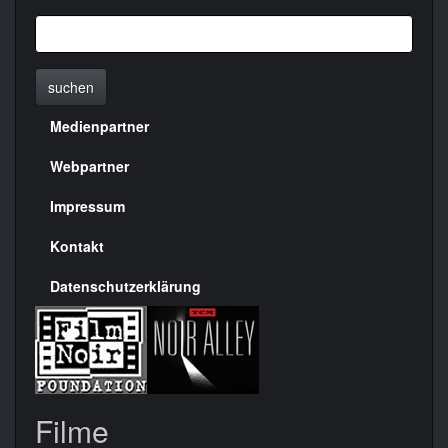
suchen
Medienpartner
Menülinks
rechte
Webpartner
Seite
Impressum
Kontakt
Datenschutzerklärung
Filme