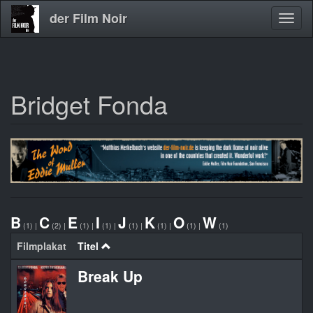
der Film Noir
Navig
aktivi
Bridget Fonda
Direkt
zum
Inhalt
B
C
E
I
J
K
O
W
(1)
|
(2)
|
(1)
|
(1)
|
(1)
|
(1)
|
(1)
|
(1)
Filmplakat
Titel
Break Up