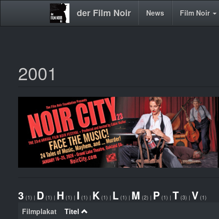
der Film Noir
Main
News
Film Noir
navigation
2001
Direkt
zum
Inhalt
3
D
H
I
K
L
M
P
T
V
(1)
|
(1)
|
(1)
|
(1)
|
(1)
|
(1)
|
(2)
|
(1)
|
(3)
|
(1)
Filmplakat
Titel