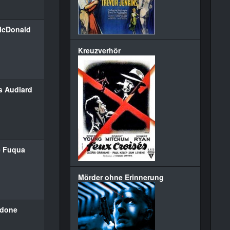
McDonald
Kreuzverhör
s Audiard
e Fuqua
Mörder ohne Erinnerung
rdone