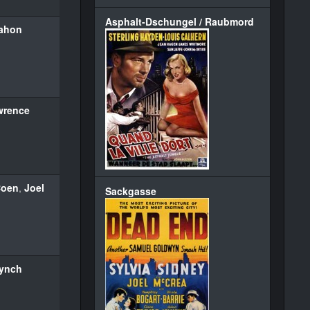
Asphalt-Dschungel / Raubmord
Nahon
wrence
Coen
,
Joel
Sackgasse
Lynch