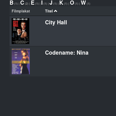
B
C
E
I
J
K
O
W
(1)
|
(2)
|
(1)
|
(1)
|
(1)
|
(1)
|
(1)
|
(1)
Filmplakat
Titel
City Hall
Codename: Nina