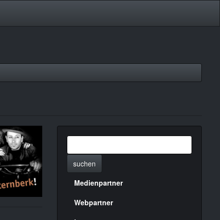
suchen
Medienpartner
Menülinks
rechte
Webpartner