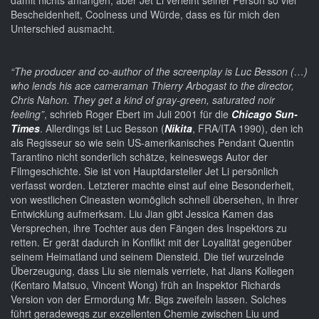
damit nichts anfangen, aber Jet Li verleiht seiner Person so viel
Bescheidenheit, Coolness und Würde, dass es für mich den
Unterschied ausmacht.
“The producer and co-author of the screenplay is Luc Besson (…)
who lends his ace cameraman Thierry Arbogast to the director,
Chris Nahon. They get a kind of gray-green, saturated noir
feeling”
, schrieb Roger Ebert im Juli 2001 für die
Chicago Sun-
Times
. Allerdings ist Luc Besson (
Nikita
, FRA/ITA 1990), den ich
als Regisseur so wie sein US-amerikanisches Pendant Quentin
Tarantino nicht sonderlich schätze, keineswegs Autor der
Filmgeschichte. Sie ist von Hauptdarsteller Jet Li persönlich
verfasst worden. Letzterer machte einst auf eine Besonderheit,
von westlichen Cineasten womöglich schnell übersehen, in ihrer
Entwicklung aufmerksam. Liu Jian gibt Jessica Kamen das
Versprechen, ihre Tochter aus den Fängen des Inspektors zu
retten. Er gerät dadurch in Konflikt mit der Loyalität gegenüber
seinem Heimatland und seinem Diensteid. Die tief wurzelnde
Überzeugung, dass Liu sie niemals verriete, hat Jians Kollegen
(Kentaro Matsuo, Vincent Wong) früh an Inspektor Richards
Version von der Ermordung Mr. Bigs zweifeln lassen. Solches
führt geradewegs zur exzellenten Chemie zwischen Liu und