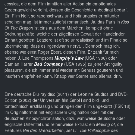
Jessica, die dem Film inmitten aller Action ein emotionales
Gegengewicht verleiht, dessen die Geschichte unbedingt bedarf.
Ein Film Noir, so rabenschwarz und hoffnungslos er mitunter
scheinen mag, ist immer zutiefst romantisch. Ja, das Paris in
Kiss
Of The Dragon
ist eins aus dem Märchen, komplett ohne
Ordnungskräfte, welche der zügellosen Gewalt der Handelnden
Einhalt geböten. Letztere ist oft so unrealistisch und im Finale so
übermächtig, dass es irgendwann nervt… Dennoch mag ich,
ebenso wie einst Roger Ebert, diesen Film. Er zählt für mich
neben J. Lee Thompsons
Murphy’s Law
(USA 1986) oder
Damian Harris‘
Bad Company
(USA 1995) zu jener Art “guilty
pleasure“, die ich immer mal wieder mit Genuss goutieren und
insofern empfehlen kann. Knapp vier Sterne sind allemal drin.
Eine deutsche Blu-ray disc (2011) der Leonine Studios und DVD-
Edition (2002) der Universum film GmbH sind bild- und
tontechnisch erstklassig und bringen den Film ungekürzt (FSK 18)
im Originalformat mit englischem Originalton oder mit der
deutschen Kinosynchronisation, dazu wahlweise deutsche oder
englische Untertitel und reihenweise Extras: ein
Making of
, die
Features
Bei den Dreharbeiten
,
Jet Li - Die Philosophie des