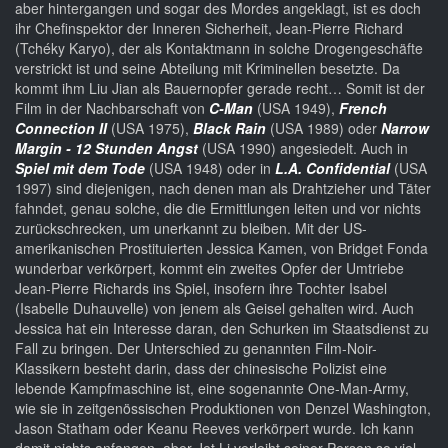
aber hintergangen und sogar des Mordes angeklagt, ist es doch
ihr Chefinspektor der Inneren Sicherheit, Jean-Pierre Richard
(Tchéky Karyo), der als Kontaktmann in solche Drogengeschäfte
verstrickt ist und seine Abteilung mit Kriminellen besetzte. Da
kommt ihm Liu Jian als Bauernopfer gerade recht… Somit ist der
Film in der Nachbarschaft von
C-Man
(USA 1949),
French
Connection II
(USA 1975),
Black Rain
(USA 1989) oder
Narrow
Margin - 12 Stunden Angst
(USA 1990) angesiedelt. Auch in
Spiel mit dem Tode
(USA 1948) oder in
L.A. Confidential
(USA
1997) sind diejenigen, nach denen man als Drahtzieher und Täter
fahndet, genau solche, die die Ermittlungen leiten und vor nichts
zurückschrecken, um unerkannt zu bleiben. Mit der US-
amerikanischen Prostituierten Jessica Kamen, von Bridget Fonda
wunderbar verkörpert, kommt ein zweites Opfer der Umtriebe
Jean-Pierre Richards ins Spiel, insofern ihre Tochter Isabel
(Isabelle Duhauvelle) von jenem als Geisel gehalten wird. Auch
Jessica hat ein Interesse daran, den Schurken im Staatsdienst zu
Fall zu bringen. Der Unterschied zu genannten Film-Noir-
Klassikern besteht darin, dass der chinesische Polizist eine
lebende Kampfmaschine ist, eine sogenannte One-Man-Army,
wie sie in zeitgenössischen Produktionen von Denzel Washington,
Jason Statham oder Keanu Reeves verkörpert wurde. Ich kann