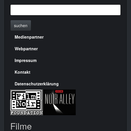
suchen
Medienpartner
Menülinks
rechte
Webpartner
Seite
Impressum
Kontakt
Datenschutzerklärung
Filme