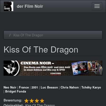
der Film Noir
Navig
aktivi
Direkt
Kiss Of The Dragon
zum
Inhalt
Kiss Of The Dragon
Neo Noir
|
France
|
2001
|
Luc Besson
|
Chris Nahon
|
Tchéky Karyo
|
Bridget Fonda
****
Bewertung
Originaltitel
Kiss Of The Dragon