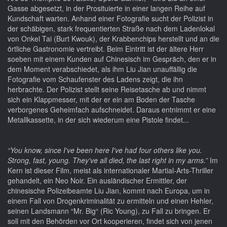
Gasse abgesetzt, in der Prosituierte in einer langen Reihe auf
Kundschaft warten. Anhand einer Fotografie sucht der Polizist in
der schäbigen, stark frequentierten Straße nach dem Ladenlokal
von Onkel Tai (Burt Kwouk), der Krabbenchips herstellt und an die
örtliche Gastronomie vertreibt. Beim Eintritt ist der ältere Herr
soeben mit einem Kunden auf Chinesisch im Gespräch, den er in
dem Moment verabschiedet, als ihm Liu Jian unauffällig die
Fotografie vom Schaufenster des Ladens zeigt, die ihn
herbrachte. Der Polizist stellt seine Reisetasche ab und nimmt
sich ein Klappmesser, mit der er ein am Boden der Tasche
verborgenes Geheimfach aufschneidet. Daraus entnimmt er eine
Metallkassette, in der sich wiederum eine Pistole findet...
“You know, since I've been here I've had four others like you.
Strong, fast, young. They've all died, the last right in my arms.”
Im
Kern ist dieser Film, meist als internationaler Martial-Arts-Thriller
gehandelt, ein Neo Noir. Ein ausländischer Ermittler, der
chinesische Polizeibeamte Liu Jian, kommt nach Europa, um in
einem Fall von Drogenkriminalität zu ermitteln und einen Hehler,
seinen Landsmann “Mr. Big“ (Ric Young), zu Fall zu bringen. Er
soll mit den Behörden vor Ort kooperieren, findet sich von jenen