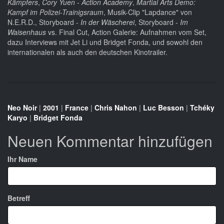
Kämpfers
,
Cory Yuen - Action Academy
,
Martial Arts Demo:
Kampf im Polizei-Trainigsraum
, Musik-Clip "Lapdance" von
N.E.R.D., Storyboard -
In der Wäscherei
, Storyboard -
Im
Waisenhaus
vs. Final Cut, Action Galerie: Aufnahmen vom Set,
dazu Interviews mit Jet Li und Bridget Fonda, und sowohl den
internationalen als auch den deutschen Kinotrailer.
Neo Noir
|
2001
|
France
|
Chris Nahon
|
Luc Besson
|
Tchéky
Karyo
|
Bridget Fonda
Neuen Kommentar hinzufügen
Ihr Name
Betreff