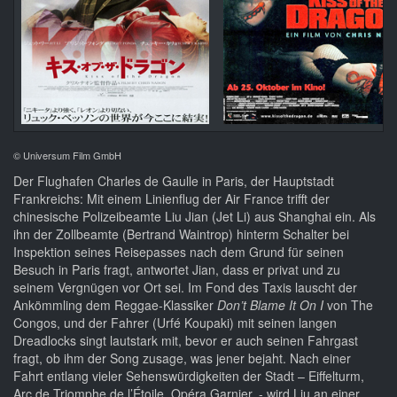
© Universum Film GmbH
Der Flughafen Charles de Gaulle in Paris, der Hauptstadt
Frankreichs: Mit einem Linienflug der Air France trifft der
chinesische Polizeibeamte Liu Jian (Jet Li) aus Shanghai ein. Als
ihn der Zollbeamte (Bertrand Waintrop) hinterm Schalter bei
Inspektion seines Reisepasses nach dem Grund für seinen
Besuch in Paris fragt, antwortet Jian, dass er privat und zu
seinem Vergnügen vor Ort sei. Im Fond des Taxis lauscht der
Ankömmling dem Reggae-Klassiker
Don’t Blame It On I
von The
Congos, und der Fahrer (Urfé Koupaki) mit seinen langen
Dreadlocks singt lautstark mit, bevor er auch seinen Fahrgast
fragt, ob ihm der Song zusage, was jener bejaht. Nach einer
Fahrt entlang vieler Sehenswürdigkeiten der Stadt – Eiffelturm,
Arc de Triomphe de l’Étoile, Opéra Garnier, - wird Liu an einer