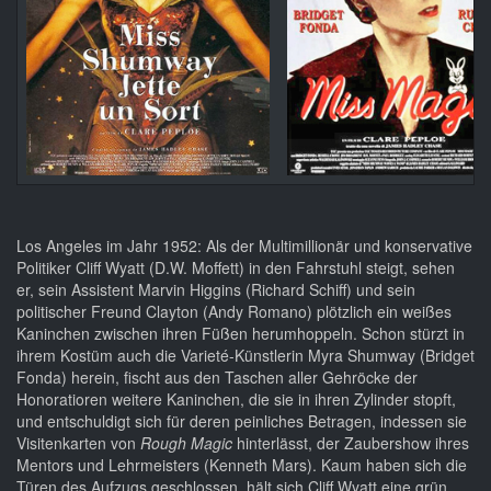
Los Angeles im Jahr 1952: Als der Multimillionär und konservative
Politiker Cliff Wyatt (D.W. Moffett) in den Fahrstuhl steigt, sehen
er, sein Assistent Marvin Higgins (Richard Schiff) und sein
politischer Freund Clayton (Andy Romano) plötzlich ein weißes
Kaninchen zwischen ihren Füßen herumhoppeln. Schon stürzt in
ihrem Kostüm auch die Varieté-Künstlerin Myra Shumway (Bridget
Fonda) herein, fischt aus den Taschen aller Gehröcke der
Honoratioren weitere Kaninchen, die sie in ihren Zylinder stopft,
und entschuldigt sich für deren peinliches Betragen, indessen sie
Visitenkarten von
Rough Magic
hinterlässt, der Zaubershow ihres
Mentors und Lehrmeisters (Kenneth Mars). Kaum haben sich die
Türen des Aufzugs geschlossen, hält sich Cliff Wyatt eine grün