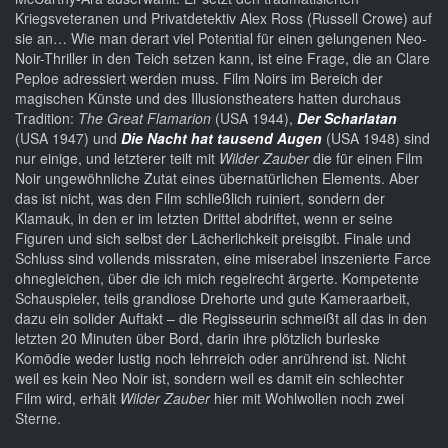
Kriegsveteranen und Privatdetektiv Alex Ross (Russell Crowe) auf
sie an… Wie man derart viel Potential für einen gelungenen Neo-
Noir-Thriller in den Teich setzen kann, ist eine Frage, die an Clare
Peploe adressiert werden muss. Film Noirs im Bereich der
magischen Künste und des Illusionstheaters hatten durchaus
Tradition:
The Great Flamarion
(USA 1944),
Der Scharlatan
(USA 1947) und
Die Nacht hat tausend Augen
(USA 1948) sind
nur einige, und letzterer teilt mit
Wilder Zauber
die für einen Film
Noir ungewöhnliche Zutat eines übernatürlichen Elements. Aber
das ist nicht, was den Film schließlich ruiniert, sondern der
Klamauk, in den er im letzten Drittel abdriftet, wenn er seine
Figuren und sich selbst der Lächerlichkeit preisgibt. Finale und
Schluss sind vollends missraten, eine miserabel inszenierte Farce
ohnegleichen, über die ich mich regelrecht ärgerte. Kompetente
Schauspieler, teils grandiose Drehorte und gute Kameraarbeit,
dazu ein solider Auftakt – die Regisseurin schmeißt all das in den
letzten 20 Minuten über Bord, darin ihre plötzlich burleske
Komödie weder lustig noch lehrreich oder anrührend ist. Nicht
weil es kein Neo Noir ist, sondern weil es damit ein schlechter
Film wird, erhält
Wilder Zauber
hier mit Wohlwollen noch zwei
Sterne.