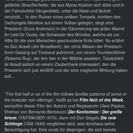
gefärbte Straußenfeder, die aus Myras Kostüm sich löste und in
der Fahrstuhltür hängenblieb, unter die Nase und lächelt
verzückt… In den Ruinen eines antiken Tempels, inmitten des
Dschungels Mexikos auf einem Vulkan gelegen, singt eine
Priesterin (Euva Anderson) in der Dämmerung wie jeden Abend
ihr Lied für Ocota, die Schwester des Mondes, welche sie um
Hilfe für die vom Menschen geschundene Erde bittet. So erfährt
es Doc Ansell (Jim Broadbent), der ohne Wissen der Priesterin
ihren Gesang auf Tonband aufnimmt, von einem Touristenführer
(Roberto Ruy), der ihm hier in der Wildnis assistiert. Tatsächlich
ist Ansell jedoch an einem Zaubertrank interessiert, den die
Priesterin sich just einflößt und der eine magische Wirkung haben
soll…
“The first half or so of the film follows familiar patterns of some of
the breezier noir offerings”
, heißt es bei
Film Noir of the Week
,
woraufhin dieser Film der Autorin und Regisseurin Clare Peploe,
Ehefrau von Bernardo Bertolucci (
Der Konformist / Der große
Irrtum
, ITA/FRA/GER 1970), dann mit Don Siegels
Die rote
Schlinge
(USA 1949) verglichen wird, was durchaus seine
Berechtigung hat. Eins vorab für diejenigen, die sich bereits