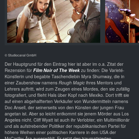
© Studiocanal GmbH
Der Hauptgrund für den Eintrag hier ist aber im o.a. Zitat der
Rezension für
Film Noir of The Week
zu finden: Die Varieté-
Künstlerin und begabte Taschendiebin Myra Shumway, die in
einer Zaubershow namens
Rough Magic
ihres Mentors und
Lehrers auftritt, wird zum Zeugen eines Mordes, den sie zufällig
fotografiert, und flieht Hals über Kopf nach Mexiko. Dort trifft sie
auf einen abgehalfterten Verkäufer von Wundermitteln namens
Doc Ansell, der seinerseits von den Künsten der jungen Frau
angetan ist. Aber so leicht entkommt sie jenem Mörder aus Los
Angeles nicht. Cliff Wyatt ist auch ihr Verlobter, ein Multimillionär
und als aufstrebender Politiker der republikanischen Partei für
höhere Weihen einer politischen Karriere in den USA der
McCarthy-Ära auserwählt. Er setzt den traumatisierten