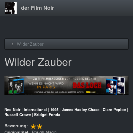
der Film Noir
Direkt
Wilder Zauber
zum
Inhalt
Wilder Zauber
Neo Noir
|
International
|
1995
|
James Hadley Chase
|
Clare Peploe
|
Russell Crowe
|
Bridget Fonda
**
Bewertung
Originaltitel
Rough Magic