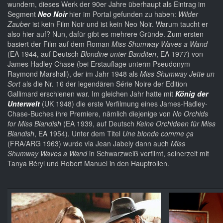
wundern, dieses Werk der 90er Jahre überhaupt als Eintrag im
Segment
Neo Noir
hier im Portal gefunden zu haben:
Wilder
Zauber
ist kein Film Noir und ist kein Neo Noir. Warum taucht er
also hier auf? Nun, dafür gibt es mehrere Gründe. Zum ersten
basiert der Film auf dem Roman
Miss Shumway Waves a Wand
(EA 1944, auf Deutsch
Blondine unter Banditen
, EA 1977) von
James Hadley Chase (bei Erstauflage unterm Pseudonym
Raymond Marshall), der im Jahr 1948 als
Miss Shumway Jette un
Sort
als die Nr. 16 der legendären Série Noire der Edition
Gallimard erschienen war. Im gleichen Jahr hatte mit
König der
Unterwelt
(UK 1948) die erste Verfilmung eines James-Hadley-
Chase-Buches ihre Premiere, nämlich diejenige von
No Orchids
for Miss Blandish
(EA 1939, auf Deutsch
Keine Orchideen für Miss
Blandish
, EA 1954). Unter dem Titel
Une blonde comme ça
(FRA/ARG 1963) wurde via Jean Jabely dann auch
Miss
Shumway Waves a Wand
in Schwarzweiß verfilmt, seinerzeit mit
Tanya Béryl und Robert Manuel in den Hauptrollen.