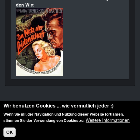
den Wirt
Wir benutzen Cookies ... wie vermutlich jeder :)
Wenn Sie mit der Navigation und Nutzung dieser Website fortfahren,
Weitere Informationen
stimmen Sie der Verwendung von Cookies zu.
Diese Website ist urheberrechtlich geschützt: © 2010-2026 der Film Noir de. Alle
Rechte vorbehalten.
OK