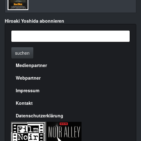
Hiroaki Yoshida abonnieren
suchen
Medienpartner
Menülinks
rechte
Webpartner
Seite
Impressum
Kontakt
Datenschutzerklärung