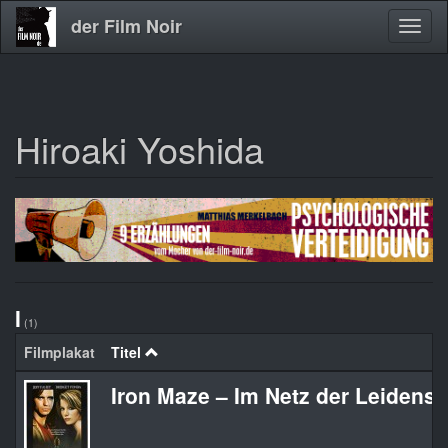
der Film Noir
Navig
aktivi
Hiroaki Yoshida
Direkt
zum
Inhalt
I
(1)
Filmplakat
Titel
Iron Maze – Im Netz der Leidensc