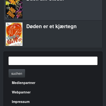
Døden er et kjærtegn
suchen
Medienpartner
Menülinks
rechte
Webpartner
Seite
Impressum