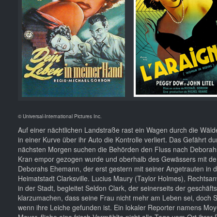
© Universal-International Pictures Inc.
Auf einer nächtlichen Landstraße rast ein Wagen durch die Wälde
in einer Kurve über ihr Auto die Kontrolle verliert. Das Gefährt
nächsten Morgen suchen die Behörden den Fluss nach Deborahs 
Kran empor gezogen wurde und oberhalb des Gewässers mit dem 
Deborahs Ehemann, der erst gestern mit seiner Angetrauten in d
Heimatstadt Clarksville. Lucius Maury (Taylor Holmes), Rechtsan
in der Stadt, begleitet Seldon Clark, der seinerseits der gesc
klarzumachen, dass seine Frau nicht mehr am Leben sei, doch Se
wenn ihre Leiche gefunden ist. Ein lokaler Reporter namens Moy
Moyer, fliehe eine frisch Vermählte nicht alle Tage vom Ort ihre