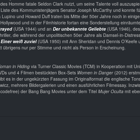
e des Homme fatale Seldon Clark nutzt, um seine Talente voll auszuspie
 Liste des Kommunistenjägers Senator Joseph McCarthy und konnte fü
 Lupino und Howard Duff traten bis Mitte der 50er Jahre noch in einige
 Hollywood und in der Filmhistorie fortan eine Sonderstellung einräumt
trayed
(USA 1944) und an
Der unbekannte Geliebte
(USA 1946), de
 Thriller, die während der unpolitischen 50er Jahre als Damsel-in-Distres
l
Einer weiß zuviel
(USA 1950) mit Ann Sheridan und Dennis O’Keefe
tritt übrigens nur per Stimme und nicht als Person in Erscheinung.
oman in Hiding
via Turner Classic Movies (TCM) in Kooperation mit Uni
 DVDs und 4 Filmen bestückten Box-Sets
Women in Danger
(2012) erstm
 gibt es in der ungekürzten Fassung im Originalformat die englische To
icz, mehrere Bildergalerien und einen ausführlichen Filmessay. Inzwis
5, codefree) der Bang Bang Movies unter dem Titel
Mujer Oculta
mit ebe