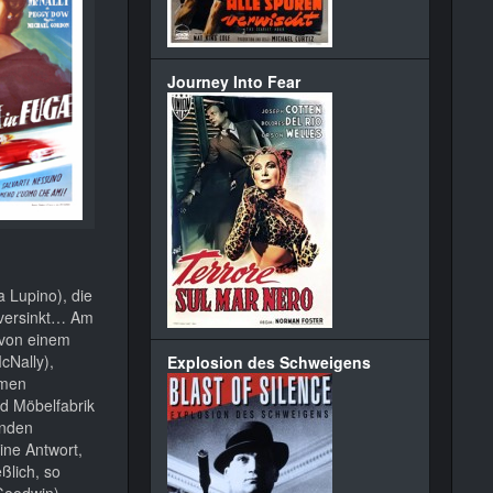
Journey Into Fear
a Lupino), die
s versinkt… Am
 von einem
cNally),
Explosion des Schweigens
amen
nd Möbelfabrik
rnden
ine Antwort,
ßlich, so
 Goodwin)