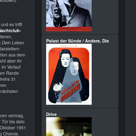
und es trifft
Nachtclub-
tieren,
Palast der Sünde / Andere, Die
t
Dein Leben
arstellern
ktion aus dem
hl aber ihr
 im Verlauf
d am Rande
Drehs 31
chen
r nächsten
Drive
lären vermag,
 Tür bis dato
m Oktober 1951
ig Chemie.