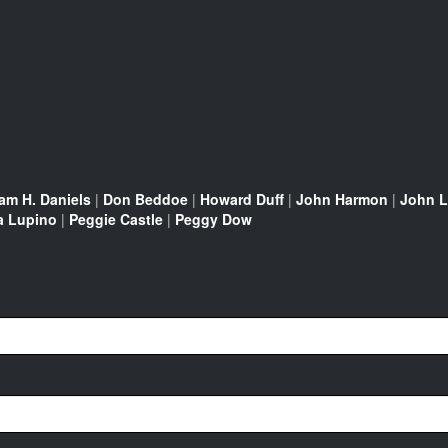
iam H. Daniels
|
Don Beddoe
|
Howard Duff
|
John Harmon
|
John L
a Lupino
|
Peggie Castle
|
Peggy Dow