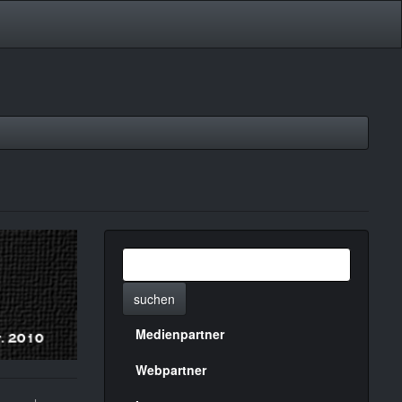
suchen
Medienpartner
Menülinks
rechte
Webpartner