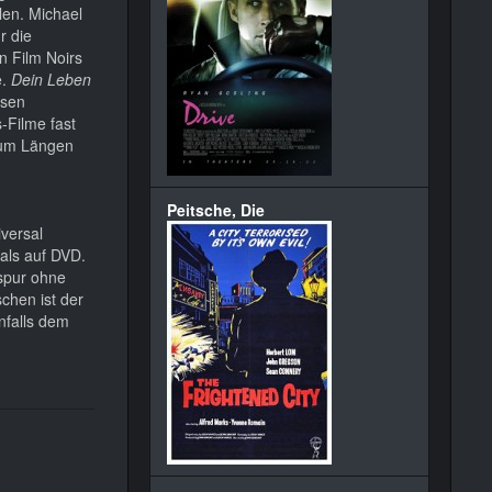
len. Michael
r die
n Film Noirs
e.
Dein Leben
ssen
s-Filme fast
 um Längen
Peitsche, Die
versal
als auf DVD.
nspur ohne
chen ist der
nfalls dem