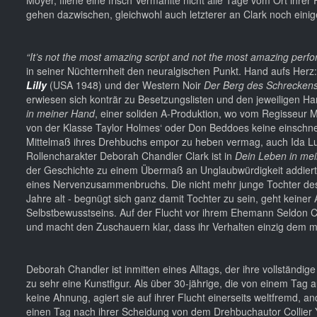
gehen dazwischen, gleichwohl auch letzterer an Clark noch ein
“It’s not the most amazing script and not the most amazing perform
in seiner Nüchternheit den neuralgischen Punkt. Hand aufs Herz:
Lilly
(USA 1948) und der Western Noir
Der Berg des Schrecken
erwiesen sich konträr zu Besetzungslisten und den jeweiligen H
in meiner Hand
, einer soliden A-Produktion, wo vom Regisseur M
von der Klasse Taylor Holmes‘ oder Don Beddoes keine einschne
Mittelmaß ihres Drehbuchs empor zu heben vermag, auch Ida Lup
Rollencharakter Deborah Chandler Clark ist in
Dein Leben in me
der Geschichte zu einem Übermaß an Unglaubwürdigkeit addiert.
eines Nervenzusammenbruchs. Die nicht mehr junge Tochter des
Jahre alt - begnügt sich ganz damit Tochter zu sein, geht keiner
Selbstbewusstseins. Auf der Flucht vor ihrem Ehemann Seldon Clar
und macht den Zuschauern klar, dass ihr Verhalten einzig dem mit
Deborah Chandler ist inmitten eines Alltags, der ihre vollständige
zu sehr eine Kunstfigur. Als über 30-jährige, die von einem Tag a
keine Ahnung, agiert sie auf ihrer Flucht einerseits weltfremd, 
einen Tag nach ihrer Scheidung von dem Drehbuchautor Collier Y