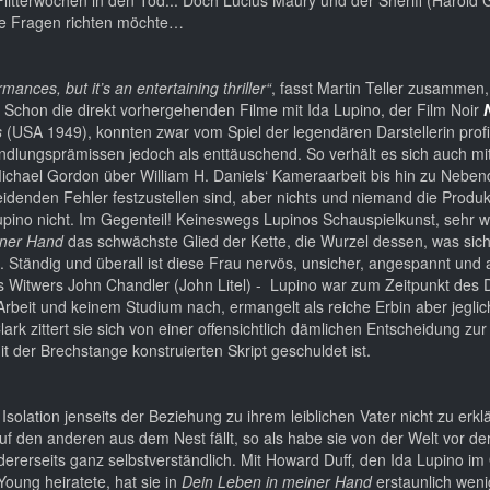
ige Fragen richten möchte…
ances, but it’s an entertaining thriller“
, fasst Martin Teller zusammen, 
 Schon die direkt vorhergehenden Filme mit Ida Lupino, der Film Noir
s
(USA 1949), konnten zwar vom Spiel der legendären Darstellerin profi
andlungsprämissen jedoch als enttäuschend. So verhält es sich auch mi
ichael Gordon über William H. Daniels‘ Kameraarbeit bis hin zu Nebend
idenden Fehler festzustellen sind, aber nichts und niemand die Produ
ino nicht. Im Gegenteil! Keineswegs Lupinos Schauspielkunst, sehr wo
iner Hand
das schwächste Glied der Kette, die Wurzel dessen, was sich
 Ständig und überall ist diese Frau nervös, unsicher, angespannt un
 Witwers John Chandler (John Litel) - Lupino war zum Zeitpunkt des 
 Arbeit und keinem Studium nach, ermangelt als reiche Erbin aber jegli
k zittert sie sich von einer offensichtlich dämlichen Entscheidung zu
 der Brechstange konstruierten Skript geschuldet ist.
 Isolation jenseits der Beziehung zu ihrem leiblichen Vater nicht zu erk
uf den anderen aus dem Nest fällt, so als habe sie von der Welt vor der
andererseits ganz selbstverständlich. Mit Howard Duff, den Ida Lupino i
oung heiratete, hat sie in
Dein Leben in meiner Hand
erstaunlich wen