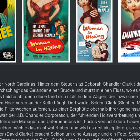
r North Carolinas. Hinter dem Steuer sitzt Deborah Chandler Clark (Id
 durchschlägt das Geländer einer Brücke und stürzt in einen Fluss, wo e
Leiche ab, denn diese fand sich nicht in dem Wagen, der inzwischen
Heck voran an der Kette hängt. Dort wartet Seldon Clark (Stephen M
ie Flitterwochen aufbrach, zu einer Berghütte oberhalb ihrer gemeins
walt der J.B. Chandler Corporation, der führenden Holzverarbeitung u
häftsführende Manager des Unternehmens ist. Lucius versucht dem Traue
ldon möchte das nicht wahrhaben und wird es erst akzeptieren, so se
er (David Clarke) ersucht Seldon um eine Aussage und ein Foto. Schlie
r Flitterwochen in den Tod... Doch Lucius Maury und der Sheriff (Harold