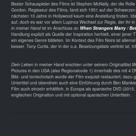
Bester Schauspieler des Films ist Stephen McNally, der die Roll
Gordon, Regisseur des Films, fand sich 1951 auf der Schwarzen
nächsten 10 Jahre in Hollywood kaum eine Anstellung finden. Ida
auf, doch es war vor allem Lupinos Wechsel zur Regie, der ihr in
in meiner Hand
ist im Anschluss an
When Strangers Marry / Be
Handlung explizit als Quelle der Inspiration herhielt, einer jener
ein eigenes Genre bildeten. Im Kontext des Film Noirs ist allema
besser. Tony Curtis, der in der o.a. Besetzungsliste verlinkt ist, 
Dein Leben in meiner Hand
erschien unter seinem Originaltitel
W
Pictures in den USA (also Regionalcode 1) innerhalb des mit 4
Bild- und tontechnisch wurde der Film exquisit restauriert; dazu
Untertitel und obendrein auch eine Einführung durch Ben Mankiew
Film auch einzeln erhältlich, in Europa als spanische DVD (201
englischen Originalton und mit optional spanischen Untertiteln.