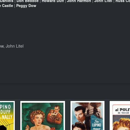
 Daniels
|
Don Beddoe
|
Howard Duff
|
John Harmon
|
John Litel
|
Russ C
 Castle
|
Peggy Dow
w, John Litel