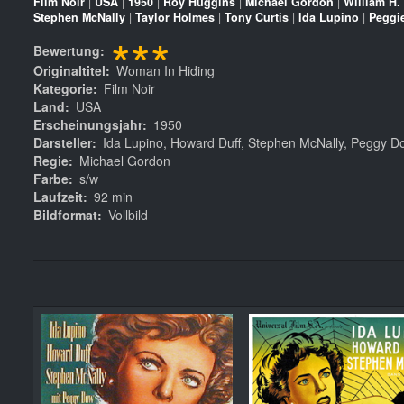
Film Noir
|
USA
|
1950
|
Roy Huggins
|
Michael Gordon
|
William H.
Stephen McNally
|
Taylor Holmes
|
Tony Curtis
|
Ida Lupino
|
Peggie
***
Bewertung
Originaltitel
Woman In Hiding
Kategorie
Film Noir
Land
USA
Erscheinungsjahr
1950
Darsteller
Ida Lupino, Howard Duff, Stephen McNally, Peggy Do
Regie
Michael Gordon
Farbe
s/w
Laufzeit
92 min
Bildformat
Vollbild