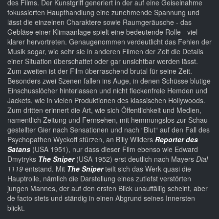
des Films. Der Kunstgriff generiert in der auf eine Geiselnahme
fokussierten Haupthandlung eine zunehmende Spannung und
lässt die einzelnen Charaktere sowie Raumgeräusche - das
Gebläse einer Klimaanlage spielt eine bedeutende Rolle - viel
klarer hervortreten. Genaugenommen verdeutlicht das Fehlen der
Musik sogar, wie sehr sie in anderen Filmen der Zeit die Details
einer Situation überschattet oder gar unsichtbar werden lässt.
Zum zweiten ist der Film überraschend brutal für seine Zeit.
Besonders zwei Szenen fallen ins Auge, in denen Schüsse blutige
Einschusslöcher hinterlassen und nicht fleckenfreie Hemden und
Jackets, wie in vielen Produktionen des klassischen Hollywoods.
Zum dritten erinnert die Art, wie sich Öffentlichkeit und Medien,
namentlich Zeitung und Fernsehen, mit hemmungslos zur Schau
gestellter Gier nach Sensationen und nach “Blut“ auf den Fall des
Psychopathen Wyckoff stürzen, an Billy Wilders
Reporter des
Satans
(USA 1951), nur dass dieser Film ebenso wie Edward
Dmytryks
The Sniper
(USA 1952) erst deutlich nach Mayers
Dial
1119
entstand. Mit
The Sniper
teilt sich das Werk quasi die
Hauptrolle, nämlich die Darstellung eines zutiefst verstörten
jungen Mannes, der auf den ersten Blick unauffällig scheint, aber
de facto stets und ständig in einen Abgrund seines Innersten
blickt.