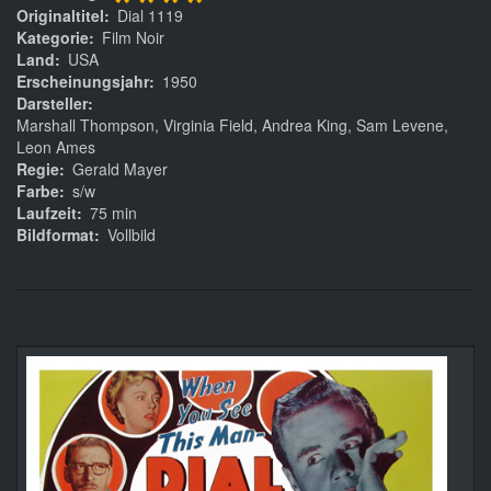
****
Originaltitel
Dial 1119
Kategorie
Film Noir
Land
USA
Erscheinungsjahr
1950
Darsteller
Marshall Thompson, Virginia Field, Andrea King, Sam Levene,
Leon Ames
Regie
Gerald Mayer
Farbe
s/w
Laufzeit
75 min
Bildformat
Vollbild