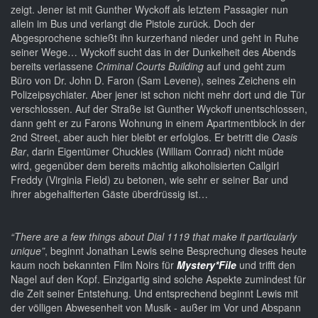
zeigt. Jener ist mit Gunther Wyckoff als letztem Passagier nun
allein im Bus und verlangt die Pistole zurück. Doch der
Abgesprochene schießt ihn kurzerhand nieder und geht in Ruhe
seiner Wege… Wyckoff sucht das in der Dunkelheit des Abends
bereits verlassene
Criminal Courts Building
auf und geht zum
Büro von Dr. John D. Faron (Sam Levene), seines Zeichens ein
Polizeipsychiater. Aber jener ist schon nicht mehr dort und die Tür
verschlossen. Auf der Straße ist Gunther Wyckoff unentschlossen,
dann geht er zu Farons Wohnung in einem Apartmentblock in der
2nd Street, aber auch hier bleibt er erfolglos. Er betritt die
Oasis
Bar
, darin Eigentümer Chuckles (William Conrad) nicht müde
wird, gegenüber dem bereits mächtig alkoholisierten Callgirl
Freddy (Virginia Field) zu betonen, wie sehr er seiner Bar und
ihrer abgehalfterten Gäste überdrüssig ist…
“There are a few things about Dial 1119 that make it particularly
unique”
, beginnt Jonathan Lewis seine Besprechung dieses heute
kaum noch bekannten Film Noirs für
Mystery*File
und trifft den
Nagel auf den Kopf. Einzigartig sind solche Aspekte zumindest für
die Zeit seiner Entstehung. Und entsprechend beginnt Lewis mit
der völligen Abwesenheit von Musik - außer im Vor und Abspann