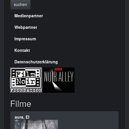
suchen
Medienpartner
Menülinks
rechte
Webpartner
Seite
Impressum
Kontakt
Datenschutzerklärung
Filme
aura, El