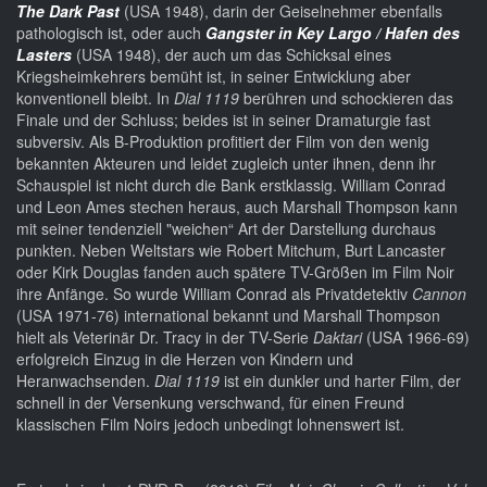
The Dark Past
(USA 1948), darin der Geiselnehmer ebenfalls
pathologisch ist, oder auch
Gangster in Key Largo / Hafen des
Lasters
(USA 1948), der auch um das Schicksal eines
Kriegsheimkehrers bemüht ist, in seiner Entwicklung aber
konventionell bleibt. In
Dial 1119
berühren und schockieren das
Finale und der Schluss; beides ist in seiner Dramaturgie fast
subversiv. Als B-Produktion profitiert der Film von den wenig
bekannten Akteuren und leidet zugleich unter ihnen, denn ihr
Schauspiel ist nicht durch die Bank erstklassig. William Conrad
und Leon Ames stechen heraus, auch Marshall Thompson kann
mit seiner tendenziell "weichen“ Art der Darstellung durchaus
punkten. Neben Weltstars wie Robert Mitchum, Burt Lancaster
oder Kirk Douglas fanden auch spätere TV-Größen im Film Noir
ihre Anfänge. So wurde William Conrad als Privatdetektiv
Cannon
(USA 1971-76) international bekannt und Marshall Thompson
hielt als Veterinär Dr. Tracy in der TV-Serie
Daktari
(USA 1966-69)
erfolgreich Einzug in die Herzen von Kindern und
Heranwachsenden.
Dial 1119
ist ein dunkler und harter Film, der
schnell in der Versenkung verschwand, für einen Freund
klassischen Film Noirs jedoch unbedingt lohnenswert ist.