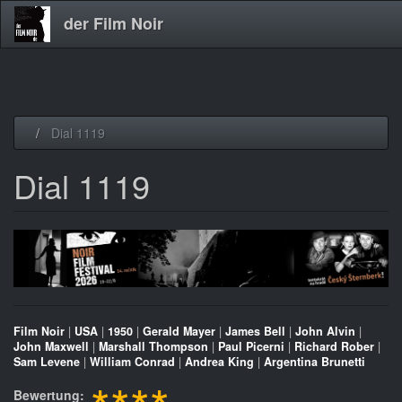
der Film Noir
Direkt
Dial 1119
zum
Inhalt
Dial 1119
Film Noir
|
USA
|
1950
|
Gerald Mayer
|
James Bell
|
John Alvin
|
John Maxwell
|
Marshall Thompson
|
Paul Picerni
|
Richard Rober
|
Sam Levene
|
William Conrad
|
Andrea King
|
Argentina Brunetti
Bewertung