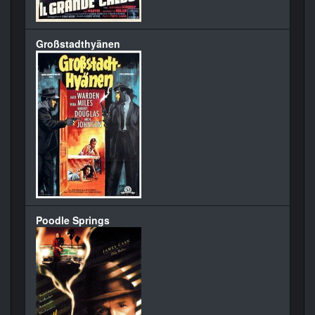
Großstadthyänen
Poodle Springs