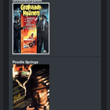
Großstadthyänen
Poodle Springs