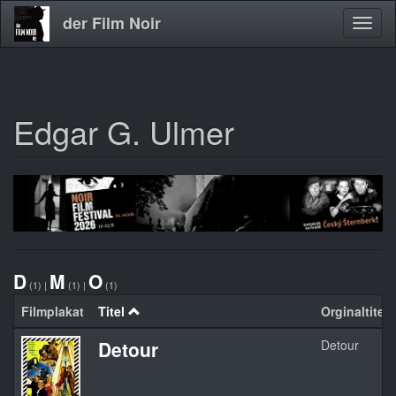
der Film Noir
Navig
aktivi
Edgar G. Ulmer
Direkt
zum
Inhalt
D
M
O
(1)
|
(1)
|
(1)
Filmplakat
Titel
Orginaltitel
Detour
Detour