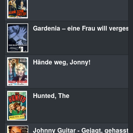
Gardenia – eine Frau will verges
Hände weg, Jonny!
Hunted, The
Johnny Guitar - Gejagt, gehasst,