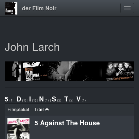
der Film Noir
Navig
aktivi
John Larch
Direkt
zum
Inhalt
5
D
I
N
S
T
V
(1)
|
(1)
|
(1)
|
(1)
|
(2)
|
(2)
|
(1)
Filmplakat
Titel
5 Against The House