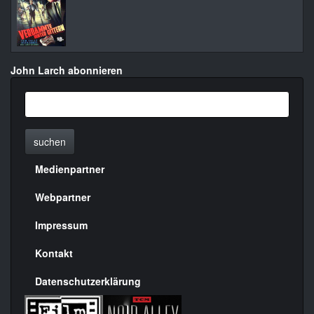
John Larch abonnieren
suchen
Medienpartner
Menülinks
rechte
Webpartner
Seite
Impressum
Kontakt
Datenschutzerklärung