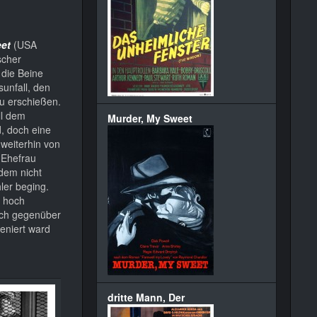
eet
(USA
scher
 die Beine
unfall, den
zu erschießen.
ll dem
Murder, My Sweet
, doch eine
weiterhin von
e Ehefrau
zdem nicht
ler beging.
e hoch
sich gegenüber
eniert ward
dritte Mann, Der