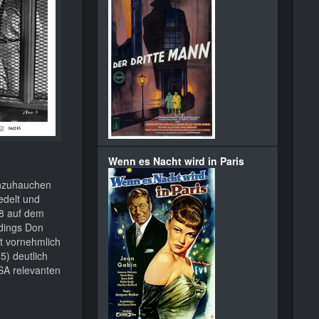
Wenn es Nacht wird in Paris
inzuhauchen
edelt und
18 auf dem
rdings Don
t vornehmlich
) deutlich
USA relevanten