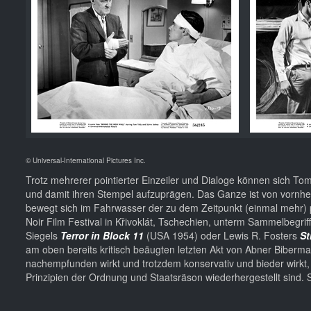
© Universal-International Pictures Inc.
Trotz mehrerer pointierter Einzeiler und Dialoge können sich 
und damit ihren Stempel aufzuprägen. Das Ganze ist von vornher
bewegt sich im Fahrwasser der zu dem Zeitpunkt (einmal mehr) p
Noir Film Festival in Křivoklát, Tschechien, unterm Sammelbegrif
Siegels
Terror in Block 11
(USA 1954) oder Lewis R. Fosters
St
am oben bereits kritisch beäugten letzten Akt von Abner Biberma
nachempfunden wirkt und trotzdem konservativ und bieder wirkt, w
Prinzipien der Ordnung und Staatsräson wiederhergestellt sind.