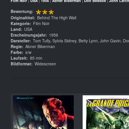
Film Noir
|
USA
|
1956
|
Abner Biberman
|
Don Beddoe
|
John Larc
***
Bewertung
Originaltitel
Behind The High Wall
Kategorie
Film Noir
Land
USA
Erscheinungsjahr
1956
Darsteller
Tom Tully, Sylvia Sidney, Betty Lynn, John Gavin, D
Regie
Abner Biberman
Farbe
s/w
Laufzeit
85 min
Bildformat
Widescreen