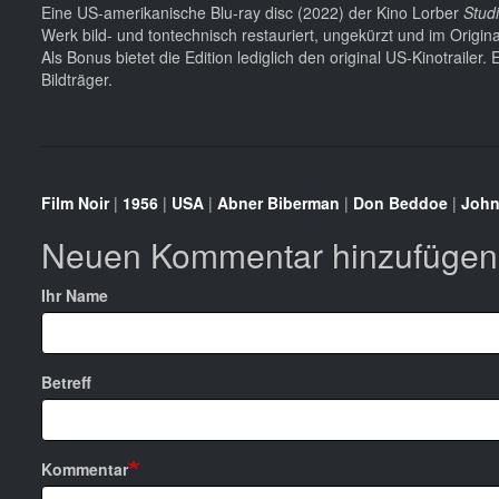
Eine US-amerikanische Blu-ray disc (2022) der Kino Lorber
Studi
Werk bild- und tontechnisch restauriert, ungekürzt und im Origina
Als Bonus bietet die Edition lediglich den original US-Kinotrailer.
Bildträger.
Film Noir
|
1956
|
USA
|
Abner Biberman
|
Don Beddoe
|
John
Neuen Kommentar hinzufügen
Ihr Name
Betreff
Kommentar