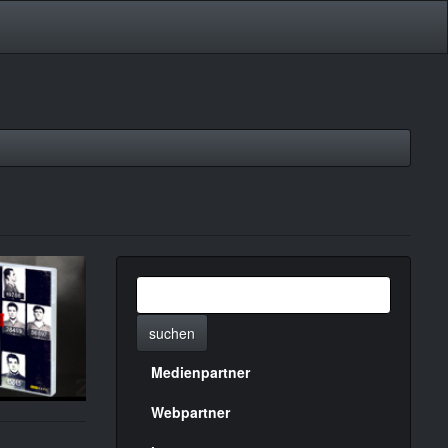
suchen
Medienpartner
Menülinks
rechte
Webpartner