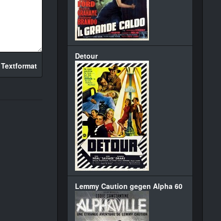
Detour
 Textformat
Lemmy Caution gegen Alpha 60