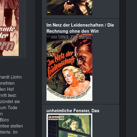
Im Netz der Leidenschaften / Die
Rechnung ohne den Wirt
hardt (John
ereihten
 den Hof
ft liest:
zündet sie
 zum Tode
unheimliche Fenster, Das
in
 Büro
itee stellen
tierte. Im