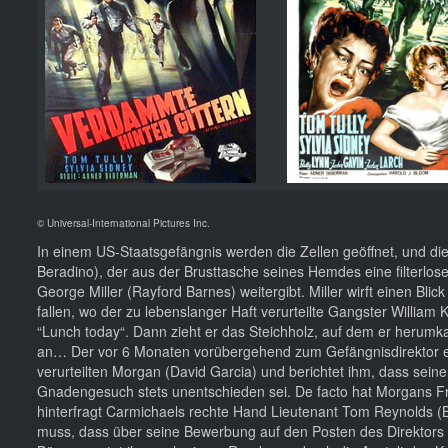
© Universal-International Pictures Inc.
In einem US-Staatsgefängnis werden die Zellen geöffnet, und die
Beradino), der aus der Brusttasche seines Hemdes eine filterlose
George Miller (Rayford Barnes) weitergibt. Miller wirft einen Blic
fallen, wo der zu lebenslanger Haft verurteilte Gangster William Ki
“Lunch today“. Dann zieht er das Steichholz, auf dem er herumka
an… Der vor 6 Monaten vorübergehend zum Gefängnisdirektor e
verurteilten Morgan (David Garcia) und berichtet ihm, dass sei
Gnadengesuch stets unentschieden sei. De facto hat Morgans F
hinterfragt Carmichaels rechte Hand Lieutenant Tom Reynolds (B
muss, dass über seine Bewerbung auf den Posten des Direktors ent