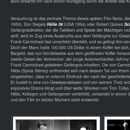
Büro erwartet ihn nach einem Rundgang durch die Anstalt das 
Versuchung ist das zentrale Thema dieses späten Film Noirs, de
1950), Don Siegels
Hölle 36
(USA 1954) oder Robert Quines
Sc
Gefängnisdirektor, der die Taktiken und Spiele der Mächtigen ni
wirft, wird im Zug eines Ausbruchs aus dem Gefängnis zur Geise
Frank Carmichael fast unverletzt überlebt, und es gelingt ihm e
Doch der Mann hatte 100.000 US-Dollar in einem Koffer bei sich, un
Bargeld, das nun bündelweise aus dem geöffneten Koffer herausf
zweite Geisel der Verbrecher, der junge Automechaniker Johnny 
Frank Carmichael geleiteten Gefängnis inhaftiert. Die von Carmic
Hilda (Sylvia Sidney) entfremdet sich nach dessen Tat von ihrem 
eingestehen, dass er unterrm Eindruck der nach der gescheiterte
Er trudelt in eine von Gewissensbissen und von seinem Trotz ent
explosives Drama klingt und über weite Strecken von Tom Tullys
Hilda, Kollegen und Gefangenen vertstrickt, versandet in einem 
und den Film im letzten Moment stark entwertet.