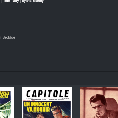
h
|
Tom Tully
|
Sylvia Sidney
on Beddoe