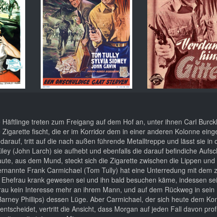
 Häftlinge treten zum Freigang auf dem Hof an, unter ihnen Carl Burck
 Zigarette fischt, die er im Korridor dem in einer anderen Kolonne eing
k darauf, tritt auf die nach außen führende Metalltreppe und lässt sie in
ley (John Larch) sie aufhebt und ebenfalls die darauf befindiche Aufschri
ute, aus dem Mund, steckt sich die Zigarette zwischen die Lippen und 
rnannte Frank Carmichael (Tom Tully) hat eine Unterredung mit dem
ne Ehefrau krank gewesen sei und ihn bald besuchen käme, indessen se
rau kein Interesse mehr an ihrem Mann, und auf dem Rückweg in sein
arney Phillips) dessen Lüge. Aber Carmichael, der sich heute dem Kom
scheidet, vertritt die Ansicht, dass Morgan auf jeden Fall davon profi