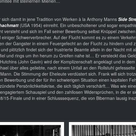
Komitee mit steinernen Mienen…
r sich damit in jene Tradition von Werken à la Anthony Manns
Side Str
hachmatt
(USA 1954) einreiht. Ein unbescholtener und sogar empathi
cht versteht und sich im Fall seiner Bewerbung selbst Knüppel zwischen
l einiger Schwerverbrecher. Auf der Flucht kommt es zu einem Verkehrs
inen der Gangster in einem Feuergefecht an der Flucht zu hindern und 
d plötzlich findet sich der frustrierte Beamte allein in der Nacht mit a
iel und rings um ihn herum zu Greifen nahe ist… Er versteckt das Geld
Hutchins (John Gavin) wird der Komplizenschaft angeklagt und in dem 
hael über alles geliebte, nach einem Unfall an den Rollstuhl gefesselt
Mann. Die Stimmung der Eheleute verdüstert sich. Frank will sich trot
n Bewerbung und der für ihn schwierigen Situation einen kapitalen Feh
zündete Persönlichkeitskrise, die sich täglich verschärft… Was wie ein
 engagiertem Schauspiel und den zahllosen Widersprüchen, in die er 
08/15-Finale und in einer Schlusssequenz, die von Biberman lausig insz