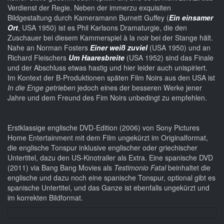
Verdienst der Regie. Neben der immerzu exquisiten
Bildgestaltung durch Kameramann Burnett Guffey (
Ein einsamer
Ort
, USA 1950) ist es Phil Karlsons Dramaturgie, die den
Zuschauer bei diesem Kammerspiel à la noir bei der Stange hält.
Nahe an Norman Fosters
Einer weiß zuviel
(USA 1950) und an
Richard Fleischers
Um Haaresbreite
(USA 1952) sind das Finale
und der Abschluss etwas hastig und hier leider auch unispiriert.
Im Kontext der B-Produktionen späten Film Noirs aus den USA ist
In die Enge getrieben
jedoch eines der besseren Werke jener
Jahre und dem Freund des Fim Noirs unbedingt zu empfehlen.
Erstklassige englische DVD-Edition (2006) von Sony Pictures
Home Entertainment mit dem Film ungekürzt im Originalformat,
die englische Tonspur inklusive englischer oder griechischer
Untertitel, dazu den US-Kinotrailer als Extra. Eine spanische DVD
(2011) via Bang Bang Movies als
Testimonio Fatal
beinhaltet die
englische und dazu noch eine spanische Tonspur, optional gibt es
spanische Untertitel, und das Ganze ist ebenfalls ungekürzt und
im korrekten Bildformat.