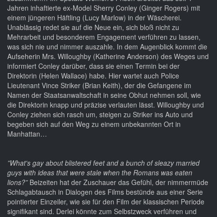
Jahren inhaftierte ex-Model Sherry Conley (Ginger Rogers) mit
einem jüngeren Häftling (Lucy Marlow) in der Wäscherei.
Unablässig redet sie auf die Neue ein, sich bloß nicht zu
Mehrarbeit und besonderem Engagement verführen zu lassen,
was sich nie und nimmer auszahle. In dem Augenblick kommt die
Aufseherin Mrs. Willoughby (Katherine Anderson) des Weges und
informiert Conley darüber, dass sie einen Termin bei der
Direktorin (Helen Wallace) habe. Hier wartet auch Police
Lieutenant Vince Striker (Brian Keith), der die Gefangene im
Namen der Staatsanwaltschaft in seine Obhut nehmen soll, wie
die Direktorin knapp und präzise verlauten lässt. Willoughby und
Conley ziehen sich rasch um, steigen zu Striker ins Auto und
begeben sich auf den Weg zu einem unbekannten Ort in
Manhattan…
”What's gay about blistered feet and a bunch of sleazy married
guys with ideas that were stale when the Romans was eaten
lions?”
Beizeiten hat der Zuschauer das Gefühl, der nimmermüde
Schlagabtausch in Dialogen des Films bestünde aus einer Serie
pointierter Einzeiler, wie sie für den Film der klassischen Periode
signifikant sind. Derlei könnte zum Selbstzweck verführen und