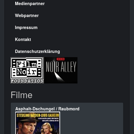
Medienpartner
Menülinks
rechte
Webpartner
Seite
Impressum
Kontakt
Datenschutzerklärung
Filme
Asphalt-Dschungel / Raubmord