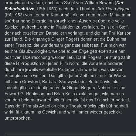
ernervierend wirken, doch das Skript von William Bowers (
Der
Scharfschütze
, USA 1950) nach dem Theaterstück
Dead Pigeon
(EA 1953) von Leonard Kantor hält die von den ersten Minuten an
spürbar hohe Energie im sprachlichen Ausdruck über die volle
Spielzeit aufrecht, ohne in Platitüden zu verfallen. Es ist ein Stoff,
der nach exzellenten Darstellern verlangt, und die hat Phil Karlson
zur Hand. Die 44jährige Ginger Rogers dominiert die Bühne mit
einer Präsenz, die wundersam ganz sie selbst ist. Für mich war
es ihre Glaubwürdigkeit, welche
In die Enge
getrieben zu einer
positiven Überraschung werden ließ. Dank Rogers‘ Leistung zählt
diese B-Produktion zu jenen Film Noirs, die vor allem anderen
durch ihre jeweils weibliche Protagonistin wurden, was sie von
Snbeginn sein wollten. Das gilt in jener Zeit meist nur für Werke
mit Joan Crawford, Barbara Stanwyck oder Bette Davis, hier
jedoch gilt es eindeutig auch für Ginger Rogers. Neben ihr sind
Edward G. Robinson und Brian Keith exakt so gut, wie man es
von den beiden erwartet; als Ensemble ist das Trio schier perfekt.
Dass der Film als Adaption eines Theaterstücks teils bühnenhaft
wirkt, fällt kaum ins Gewicht und wird immer wieder geschickt
unterbrochen.