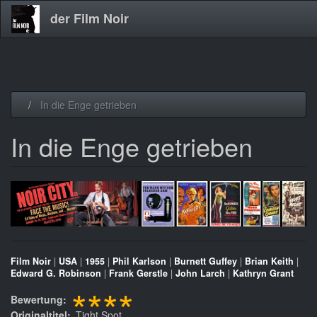
der Film Noir
Direkt
In die Enge getrieben
zum
Inhalt
In die Enge getrieben
Film Noir
|
USA
|
1955
|
Phil Karlson
|
Burnett Guffey
|
Brian Keith
|
Edward G. Robinson
|
Frank Gerstle
|
John Larch
|
Kathryn Grant
****
Bewertung
Originaltitel
Tight Spot