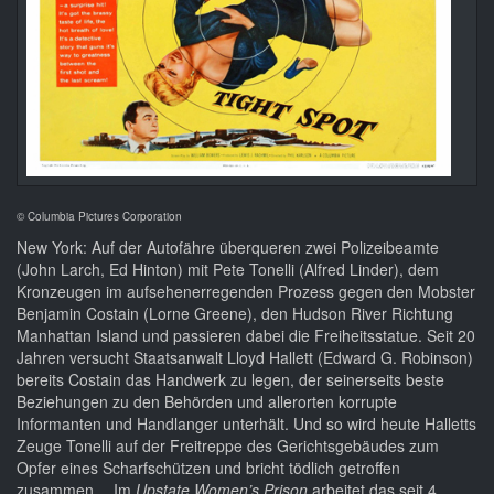
© Columbia Pictures Corporation
New York: Auf der Autofähre überqueren zwei Polizeibeamte
(John Larch, Ed Hinton) mit Pete Tonelli (Alfred Linder), dem
Kronzeugen im aufsehenerregenden Prozess gegen den Mobster
Benjamin Costain (Lorne Greene), den Hudson River Richtung
Manhattan Island und passieren dabei die Freiheitsstatue. Seit 20
Jahren versucht Staatsanwalt Lloyd Hallett (Edward G. Robinson)
bereits Costain das Handwerk zu legen, der seinerseits beste
Beziehungen zu den Behörden und allerorten korrupte
Informanten und Handlanger unterhält. Und so wird heute Halletts
Zeuge Tonelli auf der Freitreppe des Gerichtsgebäudes zum
Opfer eines Scharfschützen und bricht tödlich getroffen
zusammen… Im
Upstate Women’s Prison
arbeitet das seit 4