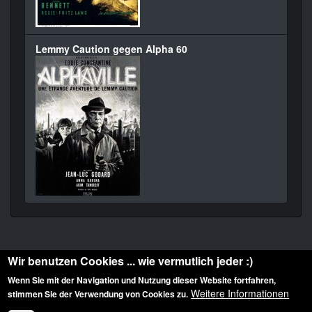
Lemmy Caution gegen Alpha 60
Wir benutzen Cookies ... wie vermutlich jeder :)
Wenn Sie mit der Navigation und Nutzung dieser Website fortfahren,
Weitere Informationen
stimmen Sie der Verwendung von Cookies zu.
Diese Website ist urheberrechtlich geschützt: © 2010-2026 der Film Noir de. Alle
Rechte vorbehalten.