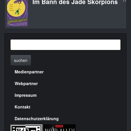
Im Bann des Jade Skorpions
The 
suchen
Medienpartner
Menülinks
rechte
Webpartner
Seite
Impressum
Kontakt
Datenschutzerklärung