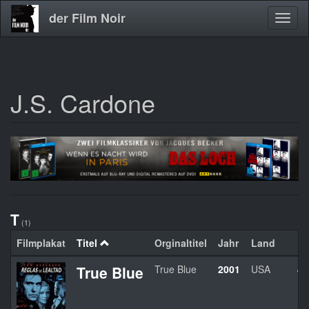
der Film Noir
Navig
aktivi
J.S. Cardone
Direkt
zum
Inhalt
T
(1)
Filmplakat
Titel
Orginaltitel
Jahr
Land
Re
True Blue
True Blue
2001
USA
J.