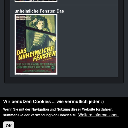
unheimliche Fenster, Das
Wir benutzen Cookies ... wie vermutlich jeder :)
Wenn Sie mit der Navigation und Nutzung dieser Website fortfahren,
Weitere Informationen
stimmen Sie der Verwendung von Cookies zu.
Diese Website ist urheberrechtlich geschützt: © 2010-2026 der Film Noir de. Alle
Rechte vorbehalten.
OK