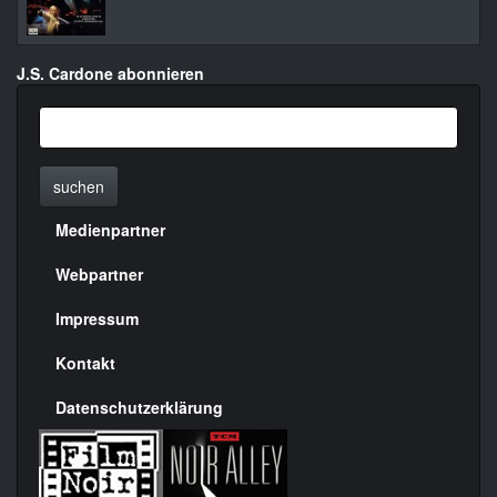
J.S. Cardone abonnieren
suchen
Medienpartner
Menülinks
rechte
Webpartner
Seite
Impressum
Kontakt
Datenschutzerklärung