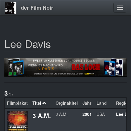
der Film Noir
Navig
aktivi
Lee Davis
Direkt
zum
Inhalt
3
(1)
Filmplakat
Titel
Orginaltitel
Jahr
Land
Regie
3 A.M.
3 A.M.
2001
USA
Lee Da