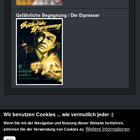
Gefährliche Begegnung / Der Erpresser
Wir benutzen Cookies ... wie vermutlich jeder :)
Wenn Sie mit der Navigation und Nutzung dieser Website fortfahren,
Weitere Informationen
stimmen Sie der Verwendung von Cookies zu.
Diese Website ist urheberrechtlich geschützt: © 2010-2026 der Film Noir de. Alle
Rechte vorbehalten.