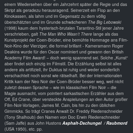
einem Wiedersehen über ein Jahrzehnt später die Regie und das
Skript als geradezu herausragend. Seinerzeit ein Flop an den
Kinokassen, als lahm und im Gegensatz zu dem völlig
überschätzten und im Grunde schwächeren
The Big Lebowski
(1998) kaum dem hysterisch-brutalen Tarantino-Stil jener Jahre
verschrieben, galt
The Man Who Wasn’t There
lange als das
Kunstprojekt der Coen-Brüder, eine bemühte Hommage ans Film-
Noir-Kino der Vierziger, die formal brillant - Kameramann Roger
Deakins wurde für den Oscar nominiert und gewann den British
Academy Film Award! – doch wenig spannend sei. Solche „Kunst“
aber findet sich einzig im Filmstil. Die Erzählung selbst ist alles
andere als artifiziell, ihr Duktus ist ruhig und weder sonderlich
verschachtelt noch sonst wie rätselhaft. Bei der internationalen
Kritik kam der Neo Noir der Coen-Brüder besser weg, weil nicht
zuletzt dessen Sprache – wie im klassischen Film Noir – die
Magie ausmacht, vom pointiert sarkastischen Erzähler aus dem
Off, Ed Crane, über versteckte Anspielungen an den Autor großer
Film-Noir-Vorlagen, James M. Cain, bis hin zu den üblichen
Gimmicks. So trägt Cranes Anwalt Dr. Freddy Riedenschneider
(Tony Shalhoub) den Namen von Doc Erwin Riedenschneider
(Sam Jaffe) aus John Hustons
Asphalt-Dschungel / Raubmord
(USA 1950), etc. pp.