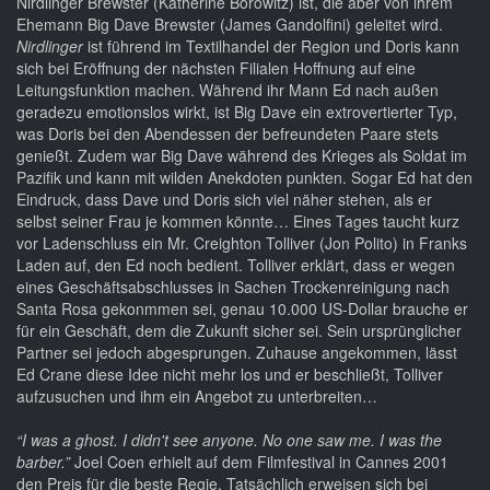
Nirdlinger Brewster (Katherine Borowitz) ist, die aber von ihrem
Ehemann Big Dave Brewster (James Gandolfini) geleitet wird.
Nirdlinger
ist führend im Textilhandel der Region und Doris kann
sich bei Eröffnung der nächsten Filialen Hoffnung auf eine
Leitungsfunktion machen. Während ihr Mann Ed nach außen
geradezu emotionslos wirkt, ist Big Dave ein extrovertierter Typ,
was Doris bei den Abendessen der befreundeten Paare stets
genießt. Zudem war Big Dave während des Krieges als Soldat im
Pazifik und kann mit wilden Anekdoten punkten. Sogar Ed hat den
Eindruck, dass Dave und Doris sich viel näher stehen, als er
selbst seiner Frau je kommen könnte… Eines Tages taucht kurz
vor Ladenschluss ein Mr. Creighton Tolliver (Jon Polito) in Franks
Laden auf, den Ed noch bedient. Tolliver erklärt, dass er wegen
eines Geschäftsabschlusses in Sachen Trockenreinigung nach
Santa Rosa gekonmmen sei, genau 10.000 US-Dollar brauche er
für ein Geschäft, dem die Zukunft sicher sei. Sein ursprünglicher
Partner sei jedoch abgesprungen. Zuhause angekommen, lässt
Ed Crane diese Idee nicht mehr los und er beschließt, Tolliver
aufzusuchen und ihm ein Angebot zu unterbreiten…
“I was a ghost. I didn't see anyone. No one saw me. I was the
barber.”
Joel Coen erhielt auf dem Filmfestival in Cannes 2001
den Preis für die beste Regie. Tatsächlich erweisen sich bei