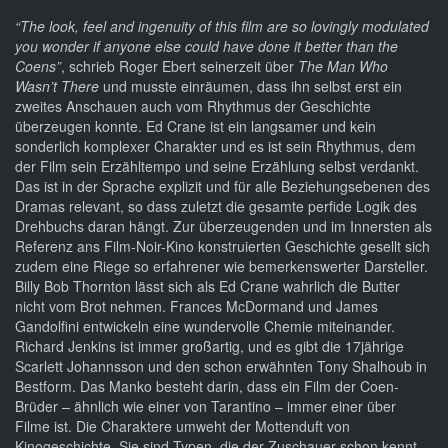
“The look, feel and ingenuity of this film are so lovingly modulated
you wonder if anyone else could have done it better than the
Coens”
, schrieb Roger Ebert seinerzeit über
The Man Who
Wasn’t There
und musste einräumen, dass ihn selbst erst ein
zweites Anschauen auch vom Rhythmus der Geschichte
überzeugen konnte. Ed Crane ist ein langsamer und kein
sonderlich komplexer Charakter und es ist sein Rhythmus, dem
der Film sein Erzähltempo und seine Erzählung selbst verdankt.
Das ist in der Sprache explizit und für alle Beziehungsebenen des
Dramas relevant, so dass zuletzt die gesamte perfide Logik des
Drehbuchs daran hängt. Zur überzeugenden und im Innersten als
Referenz ans Film-Noir-Kino konstruierten Geschichte gesellt sich
zudem eine Riege so erfahrener wie bemerkenswerter Darsteller.
Billy Bob Thornton lässt sich als Ed Crane wahrlich die Butter
nicht vom Brot nehmen. Frances McDormand und James
Gandolfini entwickeln eine wundervolle Chemie miteinander.
Richard Jenkins ist immer großartig, und es gibt die 17jährige
Scarlett Johannsson und den schon erwähnten Tony Shalhoub in
Bestform. Das Manko besteht darin, dass ein Film der Coen-
Brüder – ähnlich wie einer von Tarantino – immer einer über
Filme ist. Die Charaktere umweht der Mottenduft von
Kinogeschichte. Sie sind Typen, die der Zuschauer schon kennt,