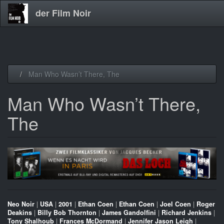
der Film Noir
Direkt
Man Who Wasn’t There, The
zum
Inhalt
Man Who Wasn’t There,
The
Neo Noir
|
USA
|
2001
|
Ethan Coen
|
Ethan Coen
|
Joel Coen
|
Roger
Deakins
|
Billy Bob Thornton
|
James Gandolfini
|
Richard Jenkins
|
Tony Shalhoub
|
Frances McDormand
|
Jennifer Jason Leigh
|