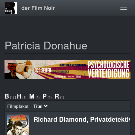
der Film Noir
Navig
aktivi
Patricia Donahue
Direkt
zum
Inhalt
B
H
M
P
R
(1)
|
(1)
|
(1)
|
(1)
|
(1)
Filmplakat
Titel
Richard Diamond, Privatdetektiv