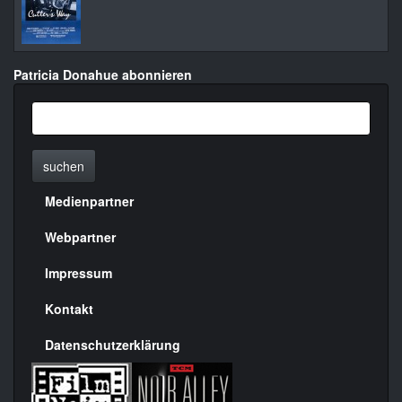
Patricia Donahue abonnieren
suchen
Medienpartner
Menülinks
rechte
Webpartner
Seite
Impressum
Kontakt
Datenschutzerklärung