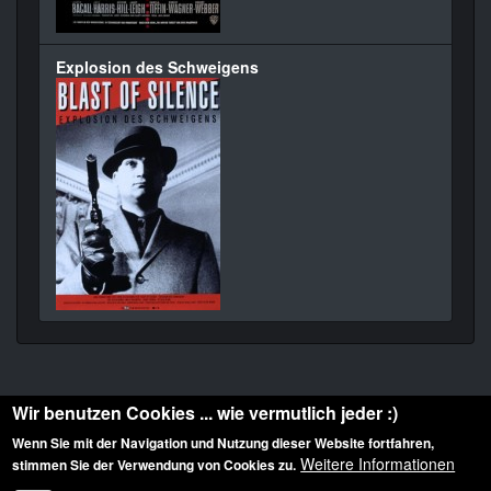
Explosion des Schweigens
Wir benutzen Cookies ... wie vermutlich jeder :)
Wenn Sie mit der Navigation und Nutzung dieser Website fortfahren,
Weitere Informationen
stimmen Sie der Verwendung von Cookies zu.
Diese Website ist urheberrechtlich geschützt: © 2010-2026 der Film Noir de. Alle
Rechte vorbehalten.