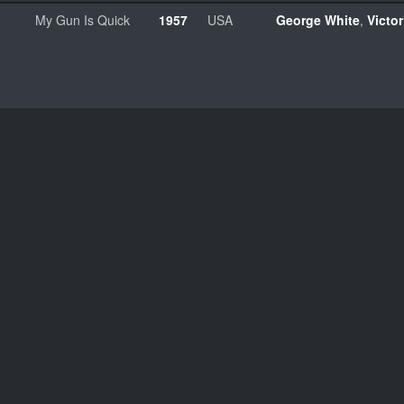
My Gun Is Quick
1957
USA
George White
,
Victor