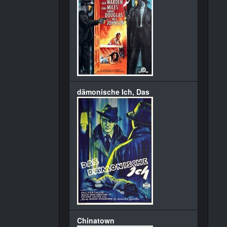
dämonische Ich, Das
Chinatown