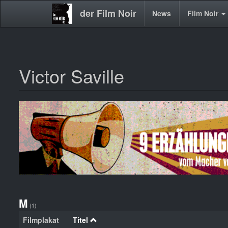
der Film Noir
Main
News
Film Noir
navigation
Victor Saville
Direkt
zum
Inhalt
M
(1)
Filmplakat
Titel