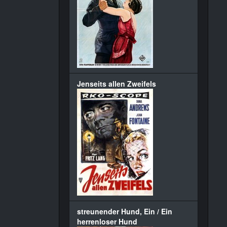
Jenseits allen Zweifels
streunender Hund, Ein / Ein
herrenloser Hund