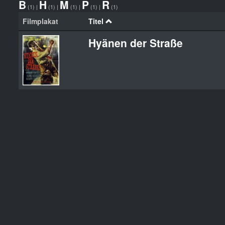
B
H
M
P
R
(1)
|
(1)
|
(1)
|
(1)
|
(1)
Filmplakat
Titel
Hyänen der Straße