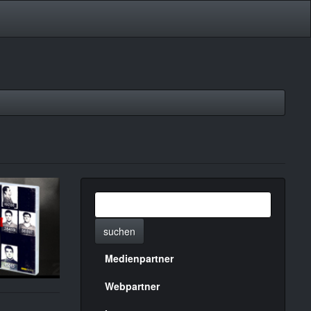
suchen
Medienpartner
Menülinks
rechte
Webpartner