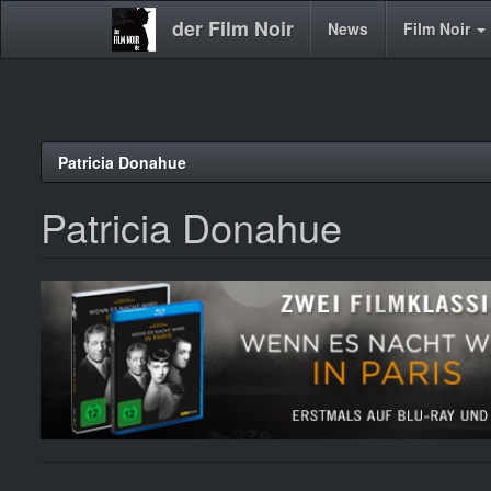
der Film Noir
Main
News
Film Noir
navigation
Direkt
Patricia Donahue
zum
Inhalt
Patricia Donahue