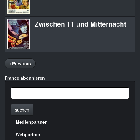
Zwischen 11 und Mitternacht
Seitennummerierung
Vorherige
‹ Previous
Seite
France abonnieren
suchen
Medienpartner
Menülinks
rechte
Webpartner