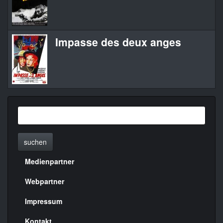
Impasse des deux anges
Im
suchen
Medienpartner
Menülinks
rechte
Webpartner
Seite
Impressum
Kontakt