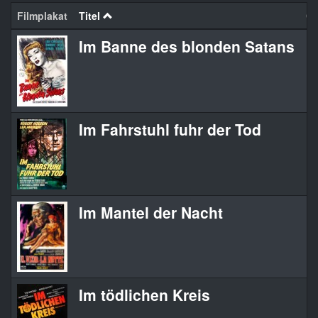
Filmplakat
Titel
Or
Im Banne des blonden Satans
La
Im Fahrstuhl fuhr der Tod
Le
Im Mantel der Nacht
Le
Im tödlichen Kreis
Po