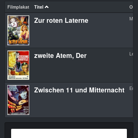
Filmplakat
Titel
Orgi
Zur roten Laterne
Mac
zweite Atem, Der
Le d
Zwischen 11 und Mitternacht
Entr