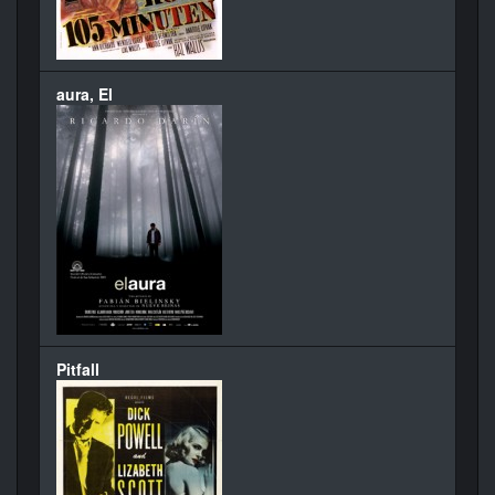
aura, El
Pitfall