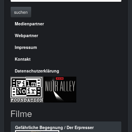
suchen
Medienpartner
Menülinks
rechte
Webpartner
Seite
Impressum
Kontakt
Datenschutzerklärung
Filme
Gefährliche Begegnung / Der Erpresser