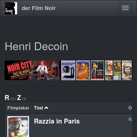
der Film Noir
Navig
aktivi
Henri Decoin
Direkt
zum
Inhalt
R
Z
(1)
|
(1)
Filmplakat
Titel
Orgi
Razzia in Paris
Razz