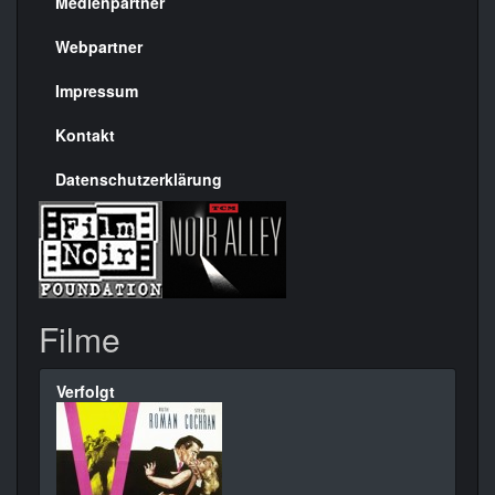
Medienpartner
Menülinks
rechte
Webpartner
Seite
Impressum
Kontakt
Datenschutzerklärung
Filme
Verfolgt