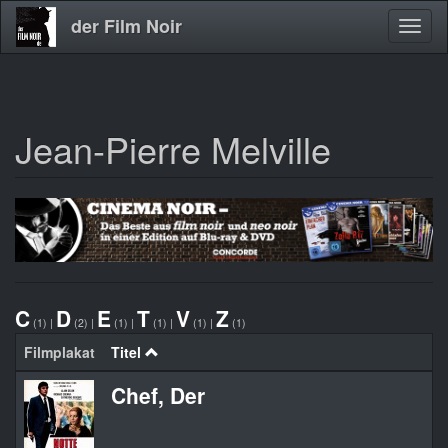
der Film Noir
Navig
aktivi
Jean-Pierre Melville
Direkt
zum
Inhalt
C
D
E
T
V
Z
(1)
|
(2)
|
(1)
|
(1)
|
(1)
|
(1)
Filmplakat
Titel
Chef, Der