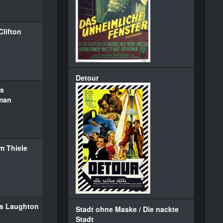
Clifton
Detour
ss
man
m Thiele
es Laughton
Stadt ohne Maske / Die nackte
Stadt