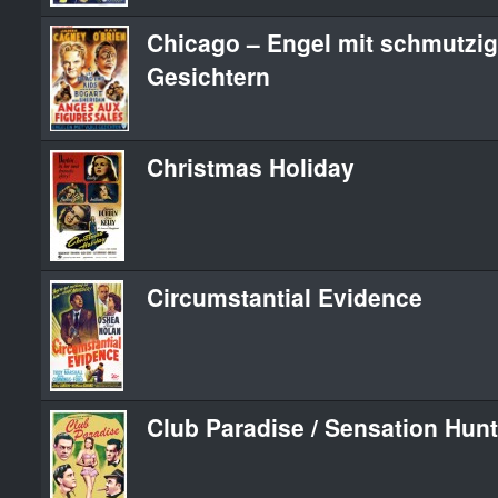
Chicago – Engel mit schmutzi
Gesichtern
Christmas Holiday
Circumstantial Evidence
Club Paradise / Sensation Hun