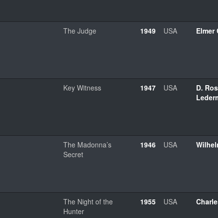
The Judge
1949
USA
Elmer 
Key Witness
1947
USA
D. Ro
Leder
The Madonna’s
1946
USA
Wilhel
Secret
The Night of the
1955
USA
Charl
Hunter