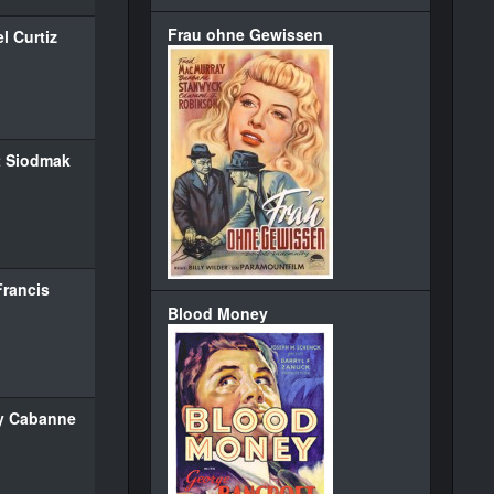
Frau ohne Gewissen
l Curtiz
t Siodmak
rancis
Blood Money
ty Cabanne