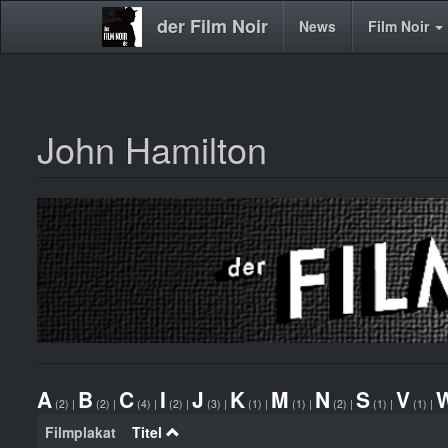
der Film Noir
Main
News
Film Noir
navigation
John Hamilton
Direkt
zum
Inhalt
A
B
C
I
J
K
M
N
S
V
(2)
|
(2)
|
(4)
|
(2)
|
(3)
|
(1)
|
(1)
|
(2)
|
(1)
|
(1)
|
Filmplakat
Titel