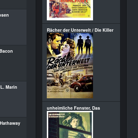
osen
Rächer der Unterwelt / Die Killer
 Bacon
L. Marin
unheimliche Fenster, Das
 Hathaway