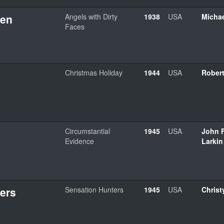
gen
Angels with Dirty
1938
USA
Michae
Faces
Christmas Holiday
1944
USA
Rober
Circumstantial
1945
USA
John F
Evidence
Larkin
ters
Sensation Hunters
1945
USA
Chris