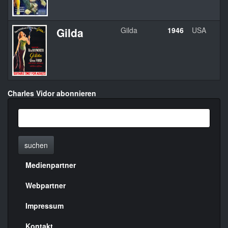
Gilda
Gilda
1946
USA
Charles Vidor abonnieren
suchen
Medienpartner
Menülinks
rechte
Webpartner
Seite
Impressum
Kontakt