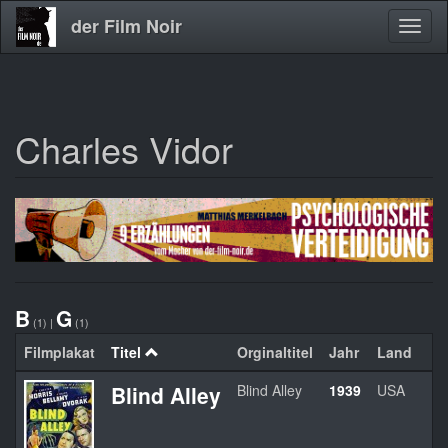
der Film Noir
Navig
aktivi
Charles Vidor
Direkt
zum
Inhalt
B
G
(1)
|
(1)
Filmplakat
Titel
Orginaltitel
Jahr
Land
Blind Alley
Blind Alley
1939
USA