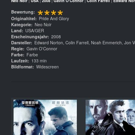
Neo Noir
|
USA
|
2008
|
Gavin O'Connor
|
Colin Farrell
|
Edward Nor
****
Bewertung
Originaltitel
Pride And Glory
Kategorie
Neo Noir
Land
USA/GER
Erscheinungsjahr
2008
Darsteller
Edward Norton, Colin Farrell, Noah Emmerich, Jon Vo
Regie
Gavin O'Connor
Farbe
Farbe
Laufzeit
133 min
Bildformat
Widescreen