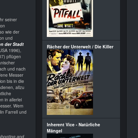
hr seiner
von
so wie der
ion und
en der Stadt
Rächer der Unterwelt / Die Killer
USA 1996),
7) pflügen
anischer
Nach und nach
ffene Messer
on bis in die
adenen, allzu
tliche
 in allerlei
 besser. Wem
in Farrell und
Inherent Vice - Natürliche
Mängel
 shooting and