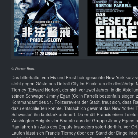
© Warner Bros.
Das bitterkalte, von Eis und Frost heimgesuchte New York kurz
steht gegen Gäste aus Detroit City im Finale um die diesjährige 
Tierney (Edward Norton), der sich vor zwei Jahren in die Abteilun
seinen Schwager Jimmy Egan (Colin Farrell) bestenfalls siegen 
Kommandant des 31. Polizeireviers der Stadt, freut sich, dass 
dazu entschließen konnte. Tatsächlich gewinnt das New Yorker 
Schwester, ihn lautstark anfeuert. Da erhält Francis einen Telefo
Washington Heights vier Beamte aus der Gruppe Jimmy Egans nie
Ray fahren im Auto des Deputy Inspectors sofort dorthin. Vor O
Laufen lässt sich Francis Tierney über den Stand der Dinge inf