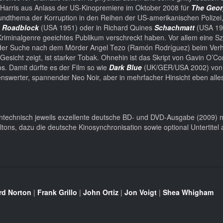
Harris aus Anlass der US-Kinopremiere im Oktober 2008 für
The Georg
undthema der Korruption in den Reihen der US-amerikanischen Polizei,
‘
Roadblock
(USA 1951) oder in Richard Quines
Schachmatt
(USA 19
 Kriminalgenre geeichtes Publikum verschreckt haben. Vor allem eine Sz
der Suche nach dem Mörder Angel Tezo (Ramón Rodríguez) beim Verh
icht zeigt, ist starker Tobak. Ohnehin ist das Skript von Gavin O’C
. Damit dürfte es der Film so wie
Dark Blue
(UK/GER/USA 2002) von 
enswerter, spannender Neo Noir, aber in mehrfacher Hinsicht eben alle
ontechnisch jeweils exzellente deutsche BD- und DVD-Ausgabe (2009) 
ltons, dazu die deutsche Kinosynchronisation sowie optional Untertitel
rd Norton
|
Frank Grillo
|
John Ortiz
|
Jon Voigt
|
Shea Whigham