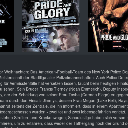
 vor Weihnachten: Das American-Football-Team des New York Police D
Meisterschaft der Stadtliga aller Polizeimannschaften. Auch Police Dete
g für Vermisstenfälle hat versetzen lassen, taucht beim heutigen Finals
zu sehen. Sein Bruder Francis Tierney (Noah Emmerich), Deputy Inspe
Ray, der der Scheidung von seiner Frau Tasha (Carmen Ejogo) entgegens
Team durch den Einsatz Jimmys, dessen Frau Megan (Lake Bell), Rays 
nanruf seitens der Zentrale, die ihn informiert, dass in einem Apartment
dergeschossen wurden - zwei tot und zwei lebensgefährlich verletzt. 
rt stehen Streifen- und Krankenwagen; Schaulustige haben sich versam
ormieren, um zu erfahren, dass weder der Tathergang noch der Grund de