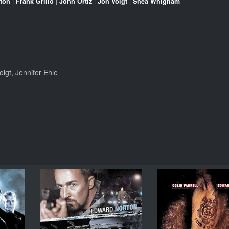
ton
|
Frank Grillo
|
John Ortiz
|
Jon Voigt
|
Shea Whigham
igt, Jennifer Ehle