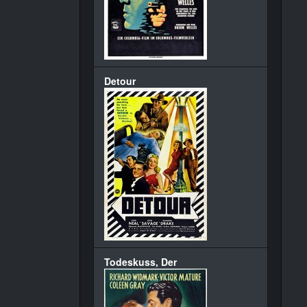
Detour
Todeskuss, Der