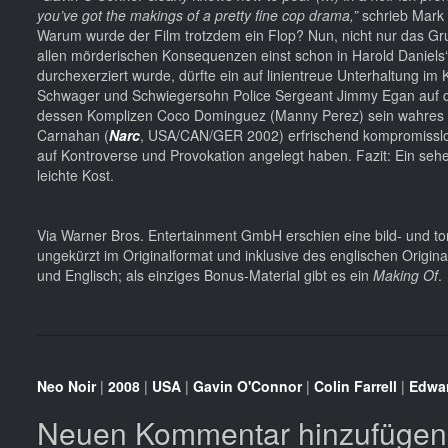
you’ve got the makings of a pretty fine cop drama,”
schrieb Mark 
Warum wurde der Film trotzdem ein Flop? Nun, nicht nur das Gr
allen mörderischen Konsequenzen einst schon in Harold Daniels
durchexerziert wurde, dürfte ein auf linientreue Unterhaltung im
Schwager und Schwiegersohn Police Sergeant Jimmy Egan auf 
dessen Komplizen Coco Dominguez (Manny Perez) sein wahres Ges
Carnahan (
Narc
, USA/CAN/GER 2002) erfrischend kompromisslos
auf Kontroverse und Provokation angelegt haben. Fazit: Ein seh
leichte Kost.
Via Warner Bros. Entertainment GmbH erschien eine bild- und t
ungekürzt im Originalformat und inklusive des englischen Origina
und Englisch; als einziges Bonus-Material gibt es ein
Making Of
.
Neo Noir
|
2008
|
USA
|
Gavin O'Connor
|
Colin Farrell
|
Edwa
Neuen Kommentar hinzufügen