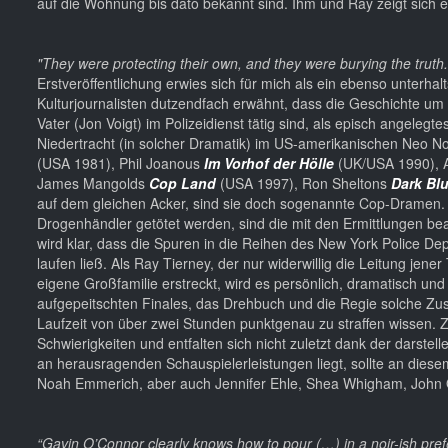
auf die Wohnung bis dato bekannt sind. Ihm und Ray zeigt sich
"They were protecting their own, and they were burying the truth.
Erstveröffentlichung erwies sich für mich als ein ebenso unterhalt
Kulturjournalisten dutzendfach erwähnt, dass die Geschichte um 
Vater (Jon Voigt) im Polizeidienst tätig sind, als episch angeleg
Niedertracht (in solcher Dramatik) im US-amerikanischen Neo Noi
(USA 1981), Phil Joanous
Im Vorhof der Hölle
(UK/USA 1990), 
James Mangolds
Cop Land
(USA 1997), Ron Sheltons
Dark Bl
auf dem gleichen Acker, sind sie doch sogenannte Cop-Dramen. 
Drogenhändler getötet werden, sind die mit den Ermittlungen 
wird klar, dass die Spuren in die Reihen des New York Police 
laufen ließ. Als Ray Tierney, der nur widerwillig die Leitung je
eigene Großfamilie erstreckt, wird es persönlich, dramatisch und
aufgepeitschten Finales, das Drehbuch und die Regie solche Zu
Laufzeit von über zwei Stunden punktgenau zu straffen wissen. Zu
Schwierigkeiten und entfalten sich nicht zuletzt dank der darste
an herausragenden Schauspielerleistungen liegt, sollte an diese
Noah Emmerich, aber auch Jennifer Ehle, Shea Whigham, John Or
“Gavin O’Connor clearly knows how to pour (…) in a noir-ish pref