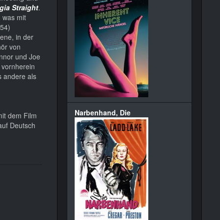
ia Straight
.
 was mit
54)
ene, in der
ör von
onnor und Joe
vornherein
s andere als
Narbenhand, Die
mit dem Film
 auf Deutsch