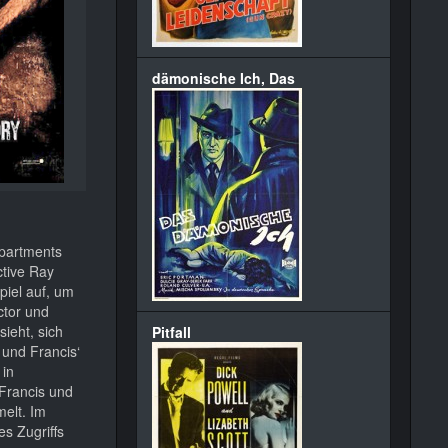
dämonische Ich, Das
epartments
ctive Ray
piel auf, um
ctor und
ieht, sich
Pitfall
und Francis‘
 in
Francis und
melt. Im
s Zugriffs