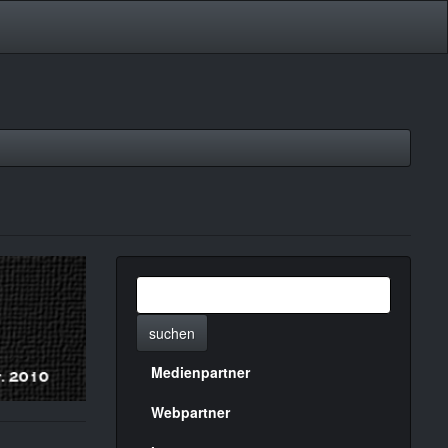
suchen
Medienpartner
Menülinks
rechte
Webpartner