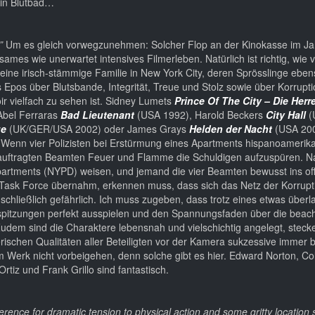
 ein Blutbad…
”
Um es gleich vorwegzunehmen: Solcher Flop an der Kinokasse im Ja
sames wie unerwartet intensives Filmerleben. Natürlich ist richtig, wie 
eine irisch-stämmige Familie in New York City, deren Sprösslinge eben
tes Epos über Blutsbande, Integrität, Treue und Stolz sowie über Korrupt
r vielfach zu sehen ist. Sidney Lumets
Prince Of The City – Die Herr
Abel Ferraras
Bad Lieutenant
(USA 1992), Harold Beckers
City Hall
(
ue
(UK/GER/USA 2002) oder James Grays
Helden der Nacht
(USA 200
Wenn vier Polizisten bei Erstürmung eines Apartments hispanoamerik
beauftragten Beamten Feuer und Flamme die Schuldigen aufzuspüren. 
Departments (NYPD) weisen, und jemand die vier Beamten bewusst ins o
ner Task Force übernahm, erkennen muss, dass sich das Netz der Korrupti
 schließlich gefährlich. Ich muss zugeben, dass trotz eines etwas überl
spitzungen perfekt ausspielen und den Spannungsfaden über die beach
dem sind die Charaktere lebensnah und vielschichtig angelegt, stecken
llerischen Qualitäten aller Beteiligten vor der Kamera sukzessive immer
m Werk nicht vorbeigehen, denn solche gibt es hier. Edward Norton, Col
tiz und Frank Grillo sind fantastisch.
erence for dramatic tension to physical action and some gritty location