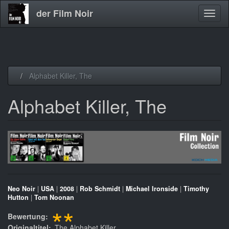
der Film Noir
Navig
aktivi
Direkt
Alphabet Killer, The
zum
Inhalt
Alphabet Killer, The
Neo Noir
|
USA
|
2008
|
Rob Schmidt
|
Michael Ironside
|
Timothy
Hutton
|
Tom Noonan
**
Bewertung
Originaltitel
The Alphabet Killer