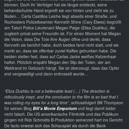
können. Doch ihr Verfolger hat sie längst entdeckt, seine
behandschuhte Hand ergreift sie von hinten und zieht sie zu
Boden… Carla Castillos Leiche liegt abseits einer Straße, und
Rochesters Polizeibeamter Kenneth Shine (Cary Elwes) begrüßt
am Tatort Police Lieutenant Megan Paige (Elisa Dushku), die
zugleich privat seine Freundin ist. Für einen Moment hat Megan
die Vision, dass Die Tote ihre Augen öffne und denkt, dass
Kenneth sie berührt habe, doch beides fand nicht statt, und sie
merkt an, dass sie offenbar zuviel Kaffee getrunken habe. Die
beiden stellen fest, dass auf Carlas Jacke weißes Katzenhaar
haftet. Plötzlich erspäht Megan den Slip der Toten, der am
Waldrand im Gebüsch hängt. Sie ist überzeugt, dass das Opfer
erst vergewaltigt und dann erdrosselt wurde…
“Eliza Dushku is not a believable lead (…) The direction is
ridiculously inept, and the conclusion to the film is so bad that I
was rolling my eyes for a long time”
, schlussfolgert Bill Thompson
für seinen Blog
Bill’s Movie Emporium
und liegt damit leider
nicht falsch. Die US-amerikanische Filmkritik und das Publikum
gingen mit Rob Schmidts B-Produktion seinerzeit hart ins Gericht.
De facto erweist sich das Schauspiel als durch die Bank