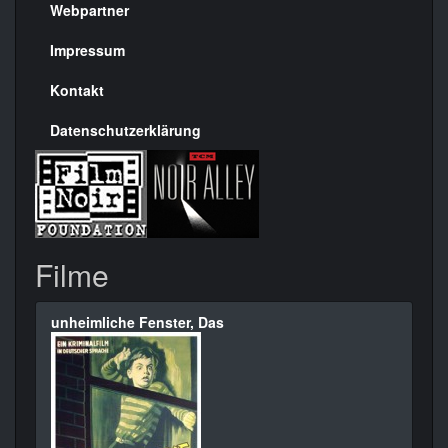
rechte
Webpartner
Seite
Impressum
Kontakt
Datenschutzerklärung
Filme
unheimliche Fenster, Das