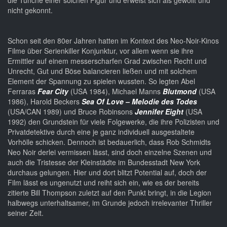
die Tünche einer solchen Figur und erweist sich als gewollt und
nicht gekonnt.
Schon seit den 80er Jahren hatten im Kontext des Neo-Noir-Kinos
Filme über Serienkiller Konjunktur, vor allem wenn sie ihre
Ermittler auf einem messerscharfen Grad zwischen Recht und
Unrecht, Gut und Böse balancieren ließen und mit solchem
Element der Spannung zu spielen wussten. So legten Abel
Ferraras
Fear City
(USA 1984), Michael Manns
Blutmond
(USA
1986), Harold Beckers
Sea Of Love – Melodie des Todes
(USA/CAN 1989) und Bruce Robinsons
Jennifer Eight
(USA
1992) den Grundstein für viele Folgewerke, die ihre Polizisten und
Privatdetektive durch eine je ganz individuell ausgestaltete
Vorhölle schicken. Dennoch ist bedauerlich, dass Rob Schmidts
Neo Noir derlei vermissen lässt, sind doch einzelne Szenen und
auch die Tristesse der Kleinstädte im Bundesstadt New York
durchaus gelungen. Hier und dort blitzt Potential auf, doch der
Film lässt es ungenutzt und reiht sich ein, wie es der bereits
zitierte Bill Thompson zuletzt auf den Punkt bringt, in die Legion
halbwegs unterhaltsamer, im Grunde jedoch irrelevanter Thriller
seiner Zeit.