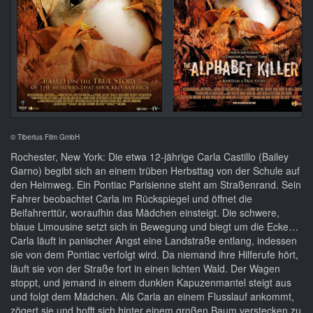
© Tiberius Film GmbH
Rochester, New York: Die etwa 12-jährige Carla Castillo (Bailey
Garno) begibt sich an einem trüben Herbsttag von der Schule auf
den Heimweg. Ein Pontiac Parisienne steht am Straßenrand. Sein
Fahrer beobachtet Carla im Rückspiegel und öffnet die
Beifahrerttür, woraufhin das Mädchen einsteigt. Die schwere,
blaue Limousine setzt sich in Bewegung und biegt um die Ecke…
Carla läuft in panischer Angst eine Landstraße entlang, indessen
sie von dem Pontiac verfolgt wird. Da niemand ihre Hilferufe hört,
läuft sie von der Straße fort in einen lichten Wald. Der Wagen
stoppt, und jemand in einem dunklen Kapuzenmantel steigt aus
und folgt dem Mädchen. Als Carla an einem Flusslauf ankommt,
zögert sie und hofft sich hinter einem großen Baum verstecken zu