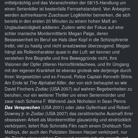
mittelprächtig und das Voranschreiten der 08/15-Handlung um
einen Serienkiller ist bestenfalls Fernsehstandard. Von Anbeginn
werden aufmerksame Zuschauer Logikfehler bemerken, die sich
bereits in den ersten 20 Minuten zu einem hohen Maß an
Unglaubwürdigkeit addieren. Zudem wirkt der Fokus auf eine
schier manische Mordermittlerin Megan Paige, deren
Bessessenheit im Beruf sie Hals über Kopf in die Schizophrenie
treibt, viel zu hastig und nicht ansatzweise überzeugend. Megan
hängt als Rollencharakter quasi in der Luft: wir kennen und
verstehen ihre Biografie und ihre Beweggründe nicht, ihre
Visionen der Opfer zitieren Horrorfilmklischees, und ihr Umgang
mit der eigenen Krankheit ist ebenso grotesk wie derjenige durch
ihren Vorgesetzten und ex-Freund, Police Captain Kenneth Shine.
Am Ende ist
The Alphabet Killer
, der von sich behauptet so wie
David Finchers
Zodiac
(USA 2007) auf wahren Begebenheiten zu
beruhen, nur ein weiterer Thriller um einen Serienmörder und
zwar nach Schema F. Während Jack Nicholson in Sean Penns
Das Versprechen
(USA 2001) oder Jake Gyllenhaal und Robert
Downey jr. in
Zodiac
(USA 2007) das zerstörerische Ausmaß ihrer
obsessiven Arbeit als Mordeermittler glauwürdig und eindrücklich
verkörpern, liefert Rob Schmidts Film nach einem Drehbuch Tom
Malloys, der auch den Polizisten Steven Harper verkörpert, nur