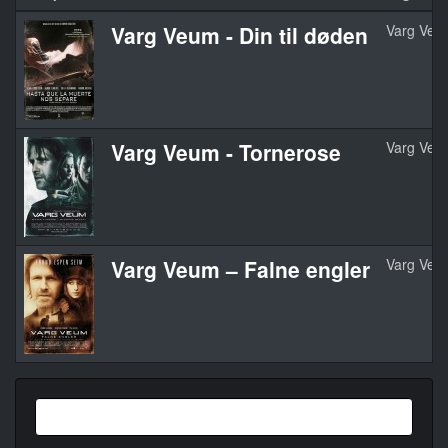
Varg Veum - Din til døden
Varg Veum
Varg Veum - Tornerose
Varg Veu
Varg Veum – Falne engler
Varg Veum