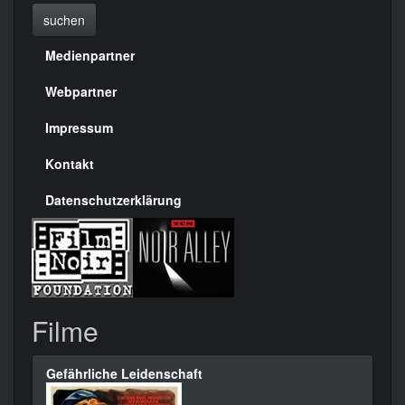
suchen
Medienpartner
Menülinks
rechte
Webpartner
Seite
Impressum
Kontakt
Datenschutzerklärung
Filme
Gefährliche Leidenschaft