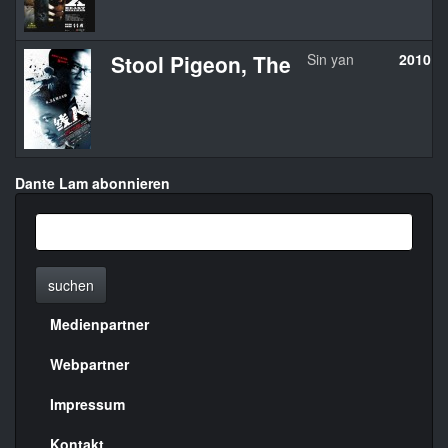
Stool Pigeon, The
Sin yan
2010
Dante Lam abonnieren
suchen
Medienpartner
Menülinks
rechte
Webpartner
Seite
Impressum
Kontakt