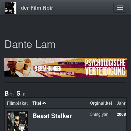
der Film Noir
Navig
aktivi
Dante Lam
Direkt
zum
Inhalt
B
S
(1)
|
(1)
Filmplakat
Titel
Orginaltitel
Jahr
Beast Stalker
Ching yan
2008