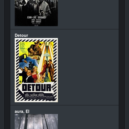
Detour
aura, El