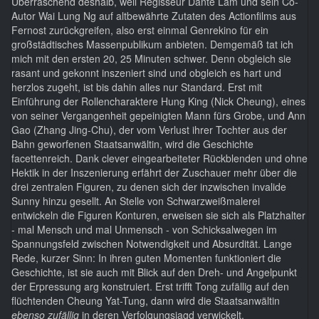
Überraschend deshalb, weil Regisseur Dante Lam und sein Co-
Autor Wai Lung Ng auf altbewährte Zutaten des Actionfilms aus
Fernost zurückgreifen, also erst einmal Genrekino für ein
großstädtisches Massenpublikum anbieten. Demgemäß tat ich
mich mit den ersten 20, 25 Minuten schwer. Denn obgleich sie
rasant und gekonnt inszeniert sind und obgleich es hart und
herzlos zugeht, ist bis dahin alles nur Standard. Erst mit
Einführung der Rollencharaktere Hung King (Nick Cheung), eines
von seiner Vergangenheit gepeinigten Mann fürs Grobe, und Ann
Gao (Zhang Jing-Chu), der vom Verlust ihrer Tochter aus der
Bahn geworfenen Staatsanwältin, wird die Geschichte
facettenreich. Dank clever eingearbeiteter Rückblenden und ohne
Hektik in der Inszenierung erfährt der Zuschauer mehr über die
drei zentralen Figuren, zu denen sich der inzwischen invalide
Sunny hinzu gesellt. An Stelle von Schwarzweißmalerei
entwickeln die Figuren Konturen, erweisen sie sich als Platzhalter
- mal Mensch und mal Unmensch - von Schicksalwegen im
Spannungsfeld zwischen Notwendigkeit und Absurdität. Lange
Rede, kurzer Sinn: In ihren guten Momenten funktioniert die
Geschichte, ist sie auch mit Blick auf den Dreh- und Angelpunkt
der Erpressung arg konstruiert. Erst trifft Tong zufällig auf den
flüchtenden Cheung Yat-Tung, dann wird die Staatsanwältin
ebenso zufällig
in deren Verfolgungsjagd verwickelt.