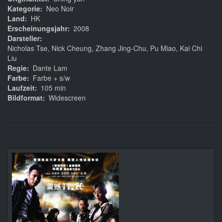
Kategorie
Neo Noir
Land
HK
Erscheinungsjahr
2008
Darsteller
Nicholas Tse, Nick Cheung, Zhang Jing-Chu, Pu Miao, Kai Chi
Liu
Regie
Dante Lam
Farbe
Farbe + s/w
Laufzeit
105 min
Bildformat
Widescreen