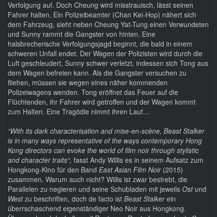
Verfolgung auf. Doch Cheung wird misstrauisch, lässt seinen
Fahrer halten. Ein Polizeibeamter (Chan Kei-Hop) nähert sich
dem Fahrzeug, sieht neben Cheung Yat-Tung einen Verwundeten
und Sunny rammt die Gangster von hinten. Eine
halsbrecherische Verfolgungsjagd beginnt, die bald in einem
schweren Unfall endet. Der Wagen der Polizisten wird durch die
Luft geschleudert, Sunny schwer verletzt, indessen sich Tong aus
dem Wagen befreien kann. Als die Gangster versuchen zu
fliehen, müssen sie wegen eines näher kommenden
Polizeiwagens wenden. Tong eröffnet das Feuer auf die
Flüchtenden, ihr Fahrer wird getroffen und der Wagen kommt
zum Halten. Eine Tragödie nimmt ihren Lauf…
“With its dark characterisation and mise-en-scène, Beast Stalker
is in many ways representative of the ways contemporary Hong
Kong directors can evoke the world of film noir through stylistic
and character traits“,
fasst Andy Willis es in seinem Aufsatz zum
Hongkong-Kino für den Band
East Asian Film Noir
(2015)
zusammen. Warum auch nicht? Willis ist zwar bestrebt, die
Parallelen zu negieren und seine Schubladen mit jeweils
Ost
und
West
zu beschriften, doch de facto ist
Beast Stalker
ein
überrschaschend eigenständiger Neo Noir aus Hongkong.