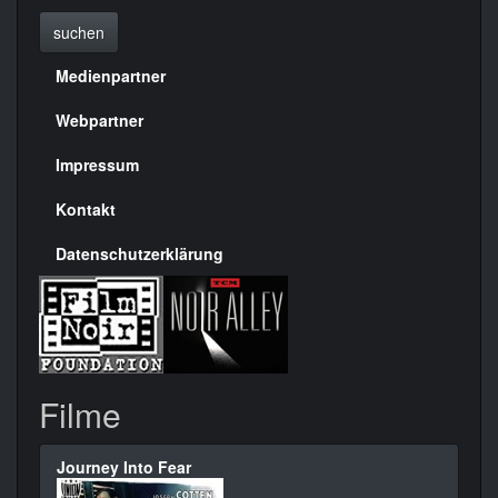
suchen
Medienpartner
Menülinks
rechte
Webpartner
Seite
Impressum
Kontakt
Datenschutzerklärung
Filme
Journey Into Fear