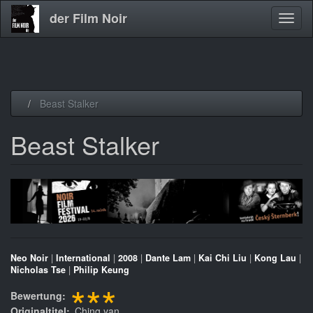
der Film Noir
Navig
aktivi
Direkt
Beast Stalker
zum
Inhalt
Beast Stalker
Neo Noir
|
International
|
2008
|
Dante Lam
|
Kai Chi Liu
|
Kong Lau
|
Nicholas Tse
|
Philip Keung
***
Bewertung
Originaltitel
Ching yan