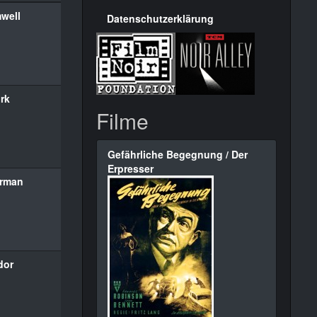
well
Datenschutzerklärung
rk
Filme
Gefährliche Begegnung / Der
Erpresser
urman
dor