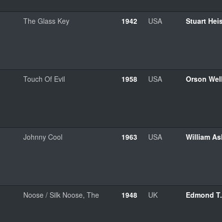
The Glass Key
1942
USA
Stuart Heis
Touch Of Evil
1958
USA
Orson Wel
Johnny Cool
1963
USA
William As
Noose / Silk Noose, The
1948
UK
Edmond T. 