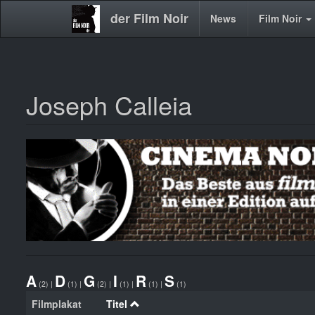
der Film Noir
Main
News
Film Noir
navigation
Joseph Calleia
Direkt
zum
Inhalt
A
D
G
I
R
S
(2)
|
(1)
|
(2)
|
(1)
|
(1)
|
(1)
Filmplakat
Titel