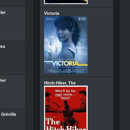
ler
Victoria
les
her
Hitch-Hiker, The
Gréville